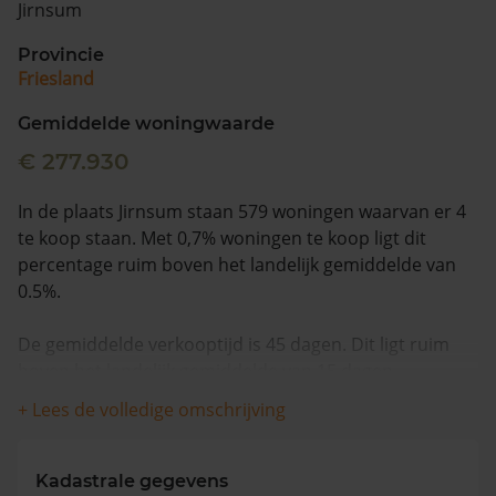
Jirnsum
Vragen? Neem contact met ons op
Provincie
Friesland
088 220 4200
Maandag t/m vrijdag - 08:00 -18:00
Gemiddelde woningwaarde
€ 277.930
In de plaats Jirnsum staan 579 woningen waarvan er 4
te koop staan. Met 0,7% woningen te koop ligt dit
percentage ruim boven het landelijk gemiddelde van
0.5%.
De gemiddelde verkooptijd is 45 dagen. Dit ligt ruim
boven het landelijk gemiddelde van 15 dagen.
+ Lees de volledige omschrijving
De gemiddelde huizenprijs is €382.500. De gemiddelde
vraagprijs is €382.500. In de afgelopen 12 maanden is
de gemiddelde woningwaarde met 5,3% gestegen.
Kadastrale gegevens