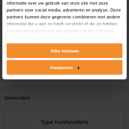
informatie over uw gebruik van onze site met onze
partners voor social media, adverteren en analyse. Deze
partners kunnen deze gegevens combineren met andere
informatie die u aan ze heeft verstrekt of die ze hebben
verzameld op basis van uw gebruik van hun services.
T/m 1945
24%
1946 - 1980
42%
Alles toestaan
1981 - 2007
29%
2008 of later
5%
Aanpassen
Inwoners
Type huishoudens