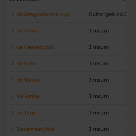
E
F
G
H
I
J
Abbengawiersterdyk
Buitengebied Jirn
K
L
M
N
O
P
Q
R
S
T
U
V
de Finne
Jirnsum
W
X
Y
Z
de Heareburch
Jirnsum
de Pôlle
Jirnsum
de Slinke
Jirnsum
De Stripe
Jirnsum
de Terp
Jirnsum
Dekamastrjitte
Jirnsum