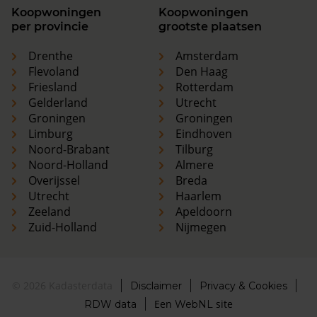
Koopwoningen
Koopwoningen
per provincie
grootste plaatsen
Drenthe
Amsterdam
Flevoland
Den Haag
Friesland
Rotterdam
Gelderland
Utrecht
Groningen
Groningen
Limburg
Eindhoven
Noord-Brabant
Tilburg
Noord-Holland
Almere
Overijssel
Breda
Utrecht
Haarlem
Zeeland
Apeldoorn
Zuid-Holland
Nijmegen
© 2026 Kadasterdata
Disclaimer
Privacy & Cookies
Een
site
RDW data
WebNL