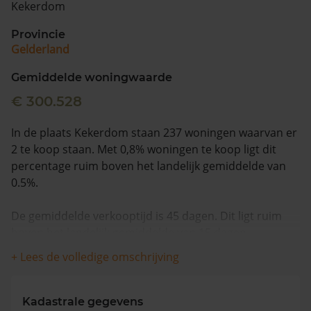
Kekerdom
Vragen? Neem contact met ons op
Provincie
Gelderland
088 220 4200
Maandag t/m vrijdag - 08:00 -18:00
Gemiddelde woningwaarde
€ 300.528
In de plaats Kekerdom staan 237 woningen waarvan er
2 te koop staan. Met 0,8% woningen te koop ligt dit
percentage ruim boven het landelijk gemiddelde van
0.5%.
De gemiddelde verkooptijd is 45 dagen. Dit ligt ruim
boven het landelijk gemiddelde van 15 dagen.
+ Lees de volledige omschrijving
De gemiddelde huizenprijs is €561.500. De gemiddelde
vraagprijs is €561.500. In de afgelopen 12 maanden is
de gemiddelde woningwaarde met 11,0% gestegen.
Kadastrale gegevens