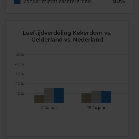
Zonder migratieachtergrond
90%
Leeftijdverdeling Kekerdom vs.
Gelderland vs. Nederland
50%
40%
30%
20%
10%
0-14 jaar
15-24 jaar
25