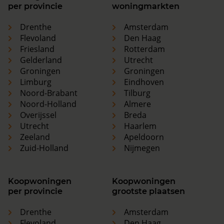
per provincie
woningmarkten
Drenthe
Amsterdam
Flevoland
Den Haag
Friesland
Rotterdam
Gelderland
Utrecht
Groningen
Groningen
Limburg
Eindhoven
Noord-Brabant
Tilburg
Noord-Holland
Almere
Overijssel
Breda
Utrecht
Haarlem
Zeeland
Apeldoorn
Zuid-Holland
Nijmegen
Koopwoningen
Koopwoningen
per provincie
grootste plaatsen
Drenthe
Amsterdam
Flevoland
Den Haag