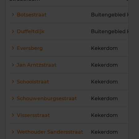
E
F
G
H
I
J
Botsestraat
K
L
M
N
O
P
Q
R
S
T
U
V
Duffeltdijk
W
X
Y
Z
Eversberg
Kekerdom
Jan Arntzstraat
Kekerdom
Schoolstraat
Kekerdom
Schouwenburgsestraat
Kekerdom
Vissersstraat
Kekerdom
Wethouder Sandersstraat
Kekerdom