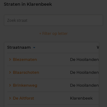
Straten in Klarenbeek
+ Filter op letter
Alles
A
B
C
D
Straatnaam
Wijk
E
F
G
H
I
J
Biezematen
De Hooilanden
K
L
M
N
O
P
Q
R
S
T
U
V
Blaarschoten
De Hooilanden
W
X
Y
Z
Brinkenweg
De Hooilanden
De Altforst
Klarenbeek