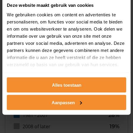
Deze website maakt gebruik van cookies
We gebruiken cookies om content en advertenties te
personaliseren, om functies voor social media te bieden
en om ons websiteverkeer te analyseren. Ook delen we
informatie over uw gebruik van onze site met onze
Bouwjaar
partners voor social media, adverteren en analyse. Deze
partners kunnen deze gegevens combineren met andere
informatie die u aan ze heeft verstrekt of die ze hebben
verzameld op basis van uw gebruik van hun services.
Alles toestaan
T/m 1945
33%
Aanpassen
1946 - 1980
20%
1981 - 2007
28%
2008 of later
19%