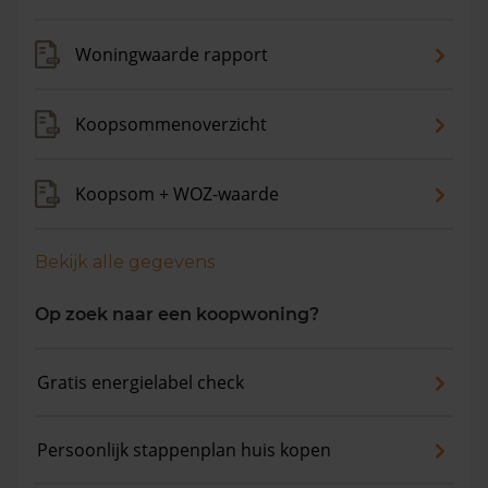
gemiddelde vraagprijs is €472.833. In de afgelopen 12
maanden is de gemiddelde woningwaarde met 13,7%
Woningwaarde rapport
gestegen.
Koopsommenoverzicht
Koopsom + WOZ-waarde
Bekijk alle gegevens
Op zoek naar een koopwoning?
Gratis energielabel check
Persoonlijk stappenplan huis kopen