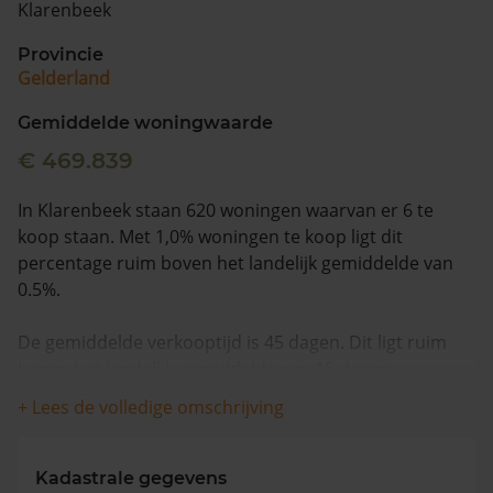
Klarenbeek
Vragen? Neem contact met ons op
Provincie
Gelderland
088 220 4200
Maandag t/m vrijdag - 08:00 -18:00
Gemiddelde woningwaarde
€ 469.839
In Klarenbeek staan 620 woningen waarvan er 6 te
koop staan. Met 1,0% woningen te koop ligt dit
percentage ruim boven het landelijk gemiddelde van
0.5%.
De gemiddelde verkooptijd is 45 dagen. Dit ligt ruim
boven het landelijk gemiddelde van 15 dagen.
+ Lees de volledige omschrijving
Wanneer we naar de laatste 12 maanden kijken
worden appartementen gemiddeld voor €350.000
verkocht. De gemiddelde huizenprijs is €497.400. De
Kadastrale gegevens