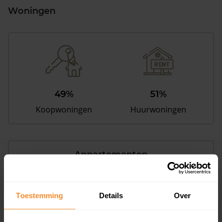
Woningen
49%
51%
Koopwoningen
Huurwoningen
Appartementen
aandeel van totale woningen
Toestemming
Details
Over
5%