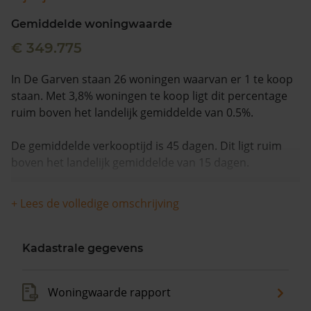
Gemiddelde woningwaarde
€ 349.775
In De Garven staan 26 woningen waarvan er 1 te koop
staan. Met 3,8% woningen te koop ligt dit percentage
ruim boven het landelijk gemiddelde van 0.5%.
De gemiddelde verkooptijd is 45 dagen. Dit ligt ruim
boven het landelijk gemiddelde van 15 dagen.
De gemiddelde huizenprijs is €359.500. De gemiddelde
+ Lees de volledige omschrijving
vraagprijs is €359.500. In de afgelopen 12 maanden is
de gemiddelde woningwaarde met 16,0% gestegen.
Kadastrale gegevens
Woningwaarde rapport