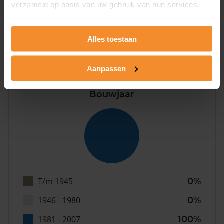
verzameld op basis van uw gebruik van hun services.
0%
Alles toestaan
Aanpassen
Bouwjaar
T/m 1945
0%
1946 - 1980
0%
1981 - 2007
100%