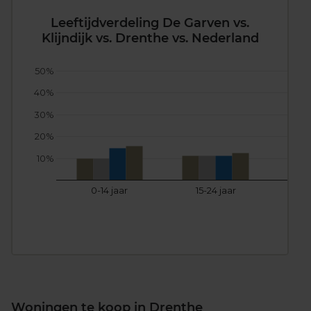
Leeftijdverdeling De Garven vs.
Klijndijk vs. Drenthe vs. Nederland
50%
40%
30%
20%
10%
0-14 jaar
15-24 jaar
25
Woningen te koop in Drenthe