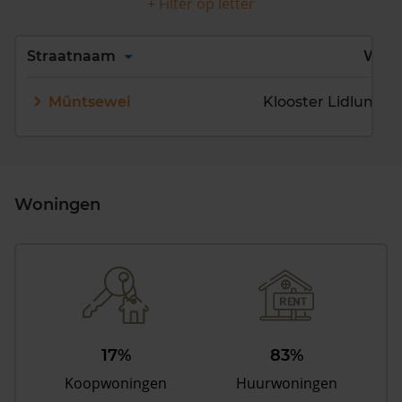
+ Filter op letter
Alles
A
B
C
D
Straatnaam
Wijk
E
F
G
H
I
J
Mûntsewei
Klooster Lidlum
K
L
M
N
O
P
Q
R
S
T
U
V
W
X
Y
Z
Woningen
17%
83%
Koopwoningen
Huurwoningen