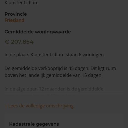
Klooster Lidlum
Vragen? Neem contact met ons op
Provincie
Friesland
088 220 4200
Maandag t/m vrijdag - 08:00 -18:00
Gemiddelde woningwaarde
€ 207.854
In de plaats Klooster Lidlum staan 6 woningen.
De gemiddelde verkooptijd is 45 dagen. Dit ligt ruim
boven het landelijk gemiddelde van 15 dagen.
In de afgelopen 12 maanden is de gemiddelde
woningwaarde met 3,9% gestegen.
+ Lees de volledige omschrijving
Kadastrale gegevens