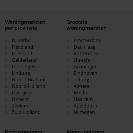
Woningmarkten
Grootste
per provincie
woningmarkten
Drenthe
Amsterdam
Flevoland
Den Haag
Friesland
Rotterdam
Gelderland
Utrecht
Groningen
Groningen
Limburg
Eindhoven
Noord-Brabant
Tilburg
Noord-Holland
Almere
Overijssel
Breda
Utrecht
Haarlem
Zeeland
Apeldoorn
Zuid-Holland
Nijmegen
Koopwoningen
Koopwoningen