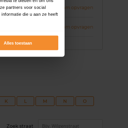
 media te bieden en om ons
ril 2026
ze partners voor social
Koopsom opvragen
nformatie die u aan ze heeft
ril 2026
Koopsom opvragen
Alles toestaan
K
L
M
N
O
Zoek straat