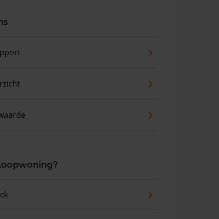
ns
pport
zicht
waarde
 koopwoning?
eck