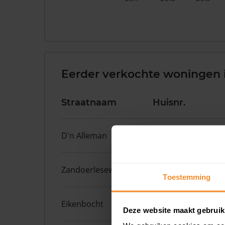
Eerder verkochte woningen 
Straatnaam
Huisnr.
D'n Alleman
42
Zandoerleseweg
17
Toestemming
Eikenbocht
6
Deze website maakt gebruik