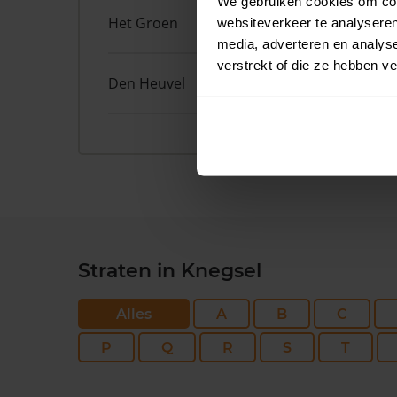
We gebruiken cookies om cont
Het Groen
38
websiteverkeer te analyseren
media, adverteren en analys
verstrekt of die ze hebben v
Den Heuvel
9
Straten in Knegsel
Alles
A
B
C
P
Q
R
S
T