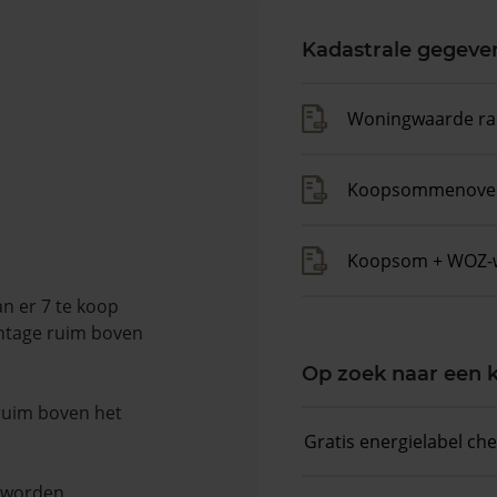
Kadastrale gegeve
Woningwaarde ra
Koopsommenover
Koopsom + WOZ-
n er 7 te koop
entage ruim boven
Op zoek naar een
 ruim boven het
Gratis energielabel ch
n worden