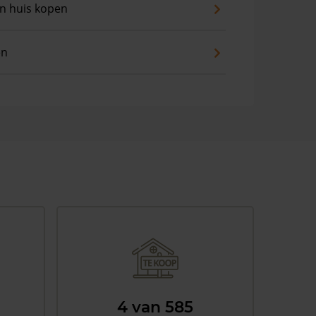
an huis kopen
en
4 van 585