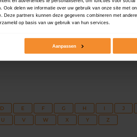
ent en advertenties te personaliseren, om functies voor social
160 m2
913 m2
30 ap
. Ook delen we informatie over uw gebruik van onze site met on
e. Deze partners kunnen deze gegevens combineren met andere i
erzameld op basis van uw gebruik van hun services.
143 m2
255 m2
29 ap
Aanpassen
D
E
F
G
H
I
J
U
V
W
X
Y
Z