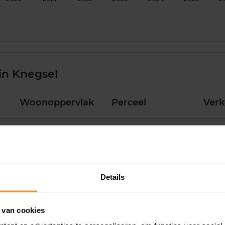
in Knegsel
Woonoppervlak
Perceel
Ver
115 m2
204 m2
02 ju
323 m2
435 m2
20 me
Details
257 m2
401 m2
04 me
 van cookies