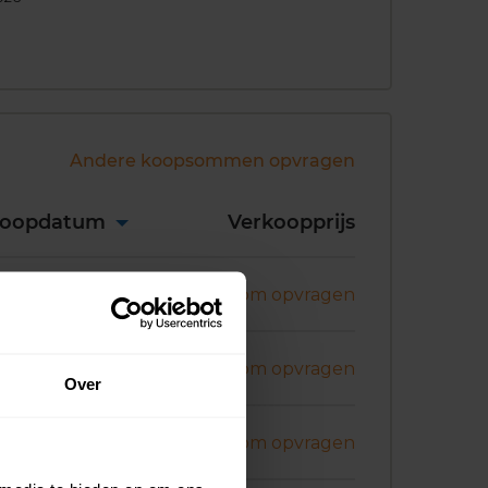
Andere koopsommen opvragen
koopdatum
Verkoopprijs
ni 2026
Koopsom opvragen
i 2026
Koopsom opvragen
Over
i 2026
Koopsom opvragen