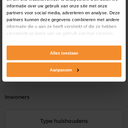
informatie over uw gebruik van onze site met onze
partners voor social media, adverteren en analyse. Deze
partners kunnen deze gegevens combineren met andere
informatie die u aan ze heeft verstrekt of die ze hebben
T/m 1945
29%
verzameld op basis van uw gebruik van hun services.
1946 - 1980
34%
1981 - 2007
29%
Alles toestaan
2008 of later
8%
Aanpassen
Inwoners
Type huishoudens