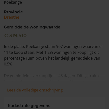
Koekange
Vragen? Neem contact met ons op
Provincie
Drenthe
088 220 4200
Maandag t/m vrijdag - 08:00 -18:00
Gemiddelde woningwaarde
€ 319.510
In de plaats Koekange staan 907 woningen waarvan er
11 te koop staan. Met 1,2% woningen te koop ligt dit
percentage ruim boven het landelijk gemiddelde van
0.5%.
De gemiddelde verkooptijd is 45 dagen. Dit ligt ruim
boven het landelijk gemiddelde van 15 dagen.
+ Lees de volledige omschrijving
De gemiddelde huizenprijs is €513.091. De gemiddelde
vraagprijs is €513.091. In de afgelopen 12 maanden is
de gemiddelde woningwaarde met 9,6% gestegen.
Kadastrale gegevens