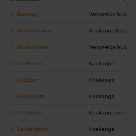
E
F
G
H
I
J
Bosweg
Verspreide huizen
K
L
M
N
O
P
Q
R
S
T
U
V
Boverhofsweg
W
X
Y
Z
Broekhuizen
Verspreide huizen
De Berken
Koekange
De Elzen
Koekange
De Esdoorn
Koekange
De Flinten
Koekangerveld
De Meidoorn
Koekange