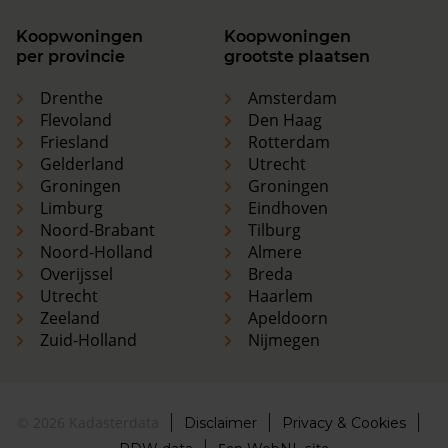
Koopwoningen
Koopwoningen
per provincie
grootste plaatsen
Drenthe
Amsterdam
Flevoland
Den Haag
Friesland
Rotterdam
Gelderland
Utrecht
Groningen
Groningen
Limburg
Eindhoven
Noord-Brabant
Tilburg
Noord-Holland
Almere
Overijssel
Breda
Utrecht
Haarlem
Zeeland
Apeldoorn
Zuid-Holland
Nijmegen
© 2026 Kadasterdata
Disclaimer
Privacy & Cookies