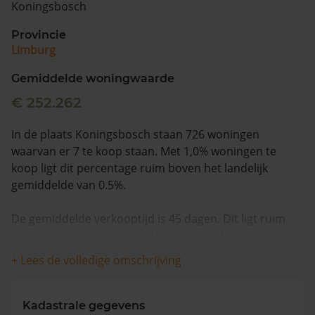
Koningsbosch
Vragen? Neem contact met ons op
Provincie
Limburg
088 220 4200
Maandag t/m vrijdag - 08:00 -18:00
Gemiddelde woningwaarde
€ 252.262
In de plaats Koningsbosch staan 726 woningen
waarvan er 7 te koop staan. Met 1,0% woningen te
koop ligt dit percentage ruim boven het landelijk
gemiddelde van 0.5%.
De gemiddelde verkooptijd is 45 dagen. Dit ligt ruim
boven het landelijk gemiddelde van 15 dagen.
+ Lees de volledige omschrijving
De gemiddelde huizenprijs is €291.786. De gemiddelde
vraagprijs is €291.786. In de afgelopen 12 maanden is
de gemiddelde woningwaarde met 9,0% gestegen.
Kadastrale gegevens