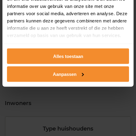
informatie over uw gebruik van onze site met onze
partners voor social media, adverteren en analyse. Deze
partners kunnen deze gegevens combineren met andere
informatie die u aan ze heeft verstrekt of die ze hebben
T/m 1945
20%
verzameld op basis van uw gebruik van hun services.
1946 - 1980
51%
1981 - 2007
26%
Alles toestaan
2008 of later
3%
Aanpassen
Inwoners
Type huishoudens