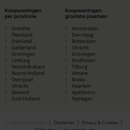
Koopwoningen
Koopwoningen
per provincie
grootste plaatsen
Drenthe
Amsterdam
Flevoland
Den Haag
Friesland
Rotterdam
Gelderland
Utrecht
Groningen
Groningen
Limburg
Eindhoven
Noord-Brabant
Tilburg
Noord-Holland
Almere
Overijssel
Breda
Utrecht
Haarlem
Zeeland
Apeldoorn
Zuid-Holland
Nijmegen
© 2026 Kadasterdata
Disclaimer
Privacy & Cookies