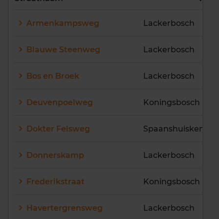
E
F
G
H
I
J
Armenkampsweg
Lackerbosch
K
L
M
N
O
P
Q
R
S
T
U
V
Blauwe Steenweg
Lackerbosch
W
X
Y
Z
Bos en Broek
Lackerbosch
Deuvenpoelweg
Koningsbosch
Dokter Felsweg
Spaanshuisken
Donnerskamp
Lackerbosch
Frederikstraat
Koningsbosch
Havertergrensweg
Lackerbosch