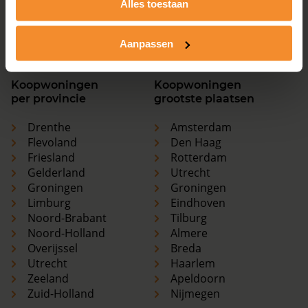
Alles toestaan
Utrecht
Haarlem
Zeeland
Apeldoorn
Zuid-Holland
Nijmegen
Aanpassen
Koopwoningen
Koopwoningen
per provincie
grootste plaatsen
Drenthe
Amsterdam
Flevoland
Den Haag
Friesland
Rotterdam
Gelderland
Utrecht
Groningen
Groningen
Limburg
Eindhoven
Noord-Brabant
Tilburg
Noord-Holland
Almere
Overijssel
Breda
Utrecht
Haarlem
Zeeland
Apeldoorn
Zuid-Holland
Nijmegen