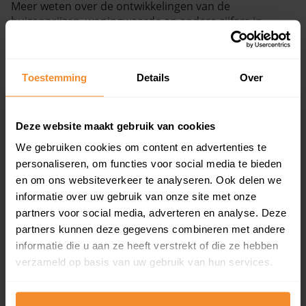
Meer weten over de ontwikkelingen van de
huizenprijzen, woningwaarde en andere cijfers in
Vragen? Neem contact met ons op
Achlum? Bekijk dan de pagina over de
huizenmarkt
Achlum
.
088 220 4200
Maandag t/m vrijdag - 08:00 -18:00
Toestemming
Details
Over
+ Lees de volledige omschrijving
Deze website maakt gebruik van cookies
Woningmarkten
Grootste
We gebruiken cookies om content en advertenties te
per provincie
woningmarkten
personaliseren, om functies voor social media te bieden
Drenthe
Amsterdam
en om ons websiteverkeer te analyseren. Ook delen we
Flevoland
Den Haag
informatie over uw gebruik van onze site met onze
Friesland
Rotterdam
partners voor social media, adverteren en analyse. Deze
Gelderland
Utrecht
partners kunnen deze gegevens combineren met andere
Groningen
Groningen
informatie die u aan ze heeft verstrekt of die ze hebben
Limburg
Eindhoven
verzameld op basis van uw gebruik van hun services.
Noord-Brabant
Tilburg
Noord-Holland
Almere
Overijssel
Breda