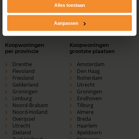
Overijssel
Breda
Alles toestaan
Utrecht
Haarlem
Zeeland
Apeldoorn
Aanpassen
Zuid-Holland
Nijmegen
Koopwoningen
Koopwoningen
per provincie
grootste plaatsen
Drenthe
Amsterdam
Flevoland
Den Haag
Friesland
Rotterdam
Gelderland
Utrecht
Groningen
Groningen
Limburg
Eindhoven
Noord-Brabant
Tilburg
Noord-Holland
Almere
Overijssel
Breda
Utrecht
Haarlem
Zeeland
Apeldoorn