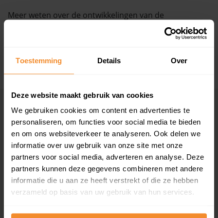
Meer weten over de ontwikkelingen van de
Vragen? Neem contact met ons op
huizenprijzen, woningwaarde en andere cijfers in deze
straat? Bekijk dan de pagina over de
's-Gravelandse
088 220 4200
Veer
.
Maandag t/m vrijdag - 08:00 -18:00
Toestemming
Details
Over
+ Lees de volledige omschrijving
Deze website maakt gebruik van cookies
Woningmarkten
Grootste
We gebruiken cookies om content en advertenties te
per provincie
woningmarkten
personaliseren, om functies voor social media te bieden
en om ons websiteverkeer te analyseren. Ook delen we
Drenthe
Amsterdam
informatie over uw gebruik van onze site met onze
Flevoland
Den Haag
partners voor social media, adverteren en analyse. Deze
Friesland
Rotterdam
partners kunnen deze gegevens combineren met andere
Gelderland
Utrecht
informatie die u aan ze heeft verstrekt of die ze hebben
Groningen
Groningen
Limburg
Eindhoven
verzameld op basis van uw gebruik van hun services.
Noord-Brabant
Tilburg
Noord-Holland
Almere