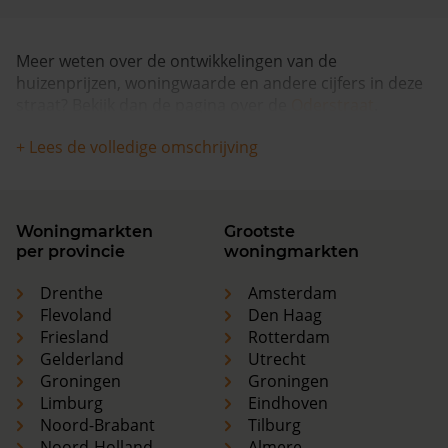
Meer weten over de ontwikkelingen van de
huizenprijzen, woningwaarde en andere cijfers in deze
straat? Bekijk dan de pagina over de
Oderstraat
.
+ Lees de volledige omschrijving
Woningmarkten
Grootste
per provincie
woningmarkten
Drenthe
Amsterdam
Flevoland
Den Haag
Friesland
Rotterdam
Gelderland
Utrecht
Groningen
Groningen
Limburg
Eindhoven
Noord-Brabant
Tilburg
Noord-Holland
Almere