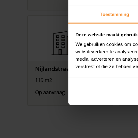
Toestemming
Deze website maakt gebruik
We gebruiken cookies om cont
websiteverkeer te analyseren
media, adverteren en analys
verstrekt of die ze hebben v
Nijlandstraat 103, Assen
Nijl
119 m2
121 
Op aanvraag
Op a