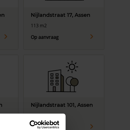
en
Nijlandstraat 17, Assen
113 m2
Op aanvraag
n
Nijlandstraat 101, Assen
121 m2
Op aanvraag