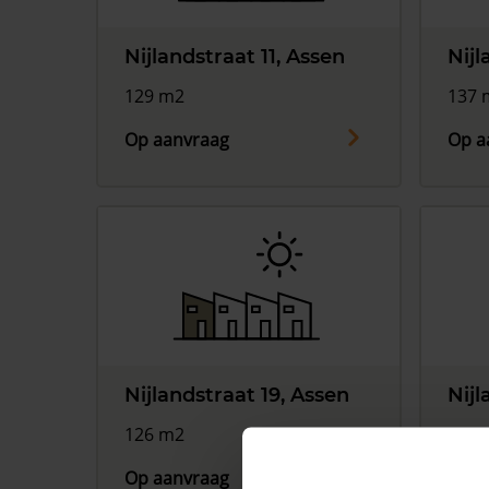
Nijlandstraat 11, Assen
Nijl
129 m2
137 
Op aanvraag
Op a
Nijlandstraat 19, Assen
Nijl
126 m2
78 m
Op aanvraag
Op a