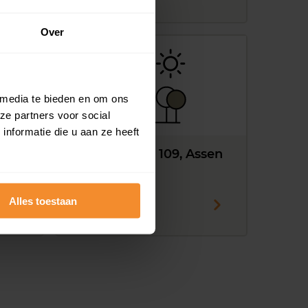
Over
 media te bieden en om ons
ze partners voor social
nformatie die u aan ze heeft
sen
Nijlandstraat 109, Assen
121 m2
Alles toestaan
Op aanvraag