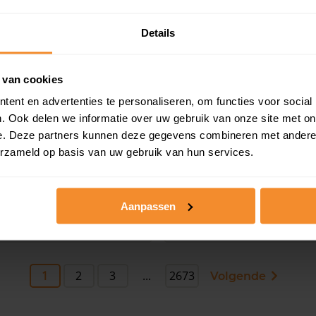
Details
 van cookies
ent en advertenties te personaliseren, om functies voor social
. Ook delen we informatie over uw gebruik van onze site met on
e. Deze partners kunnen deze gegevens combineren met andere i
erzameld op basis van uw gebruik van hun services.
andstraat 105, Assen
Nijlandstraat 107, As
m2
119 m2
Aanpassen
anvraag
Op aanvraag
1
2
3
...
2673
Volgende