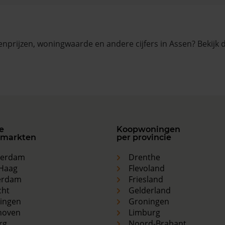
nprijzen, woningwaarde en andere cijfers in Assen? Bekijk
e
Koopwoningen
markten
per provincie
terdam
Drenthe
Haag
Flevoland
erdam
Friesland
cht
Gelderland
ingen
Groningen
hoven
Limburg
rg
Noord-Brabant