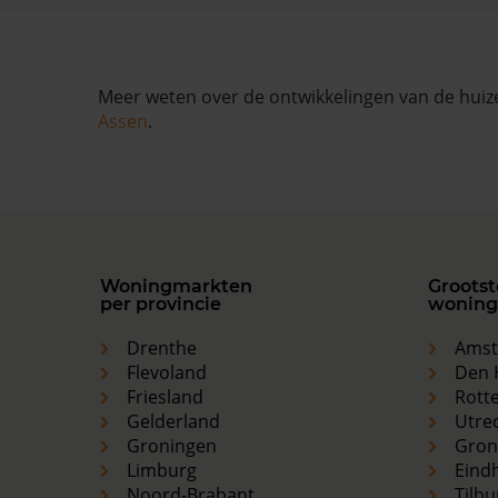
Meer weten over de ontwikkelingen van de huize
Assen
.
Woningmarkten
Grootst
per provincie
woning
Drenthe
Ams
Flevoland
Den 
Friesland
Rott
Gelderland
Utre
Groningen
Gron
Limburg
Eind
Noord-Brabant
Tilbu