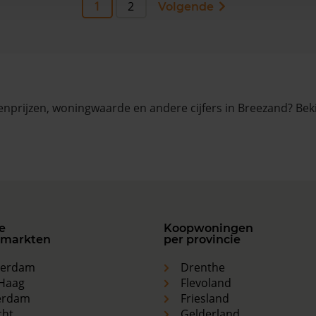
1
2
Volgende
nprijzen, woningwaarde en andere cijfers in Breezand? Bek
e
Koopwoningen
markten
per provincie
terdam
Drenthe
Haag
Flevoland
erdam
Friesland
cht
Gelderland