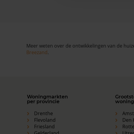
Meer weten over de ontwikkelingen van de huize
Breezand
.
Woningmarkten
Grootst
per provincie
woning
Drenthe
Ams
Flevoland
Den 
Friesland
Rott
Gelderland
Utre