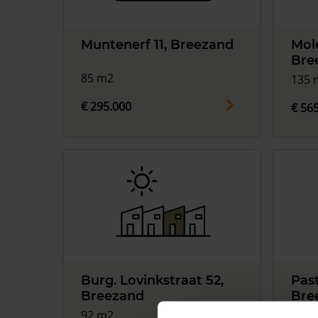
Muntenerf 11, Breezand
Mol
Bre
85 m2
135 
€ 295.000
€ 56
Burg. Lovinkstraat 52,
Past
Breezand
Bre
92 m2
119 