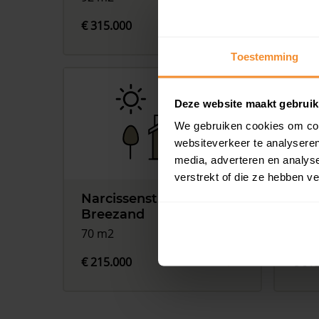
€ 315.000
€ 38
Toestemming
Deze website maakt gebruik
We gebruiken cookies om cont
websiteverkeer te analyseren
media, adverteren en analys
verstrekt of die ze hebben v
Narcissenstraat 22,
Mid
Breezand
Bre
70 m2
113 
€ 215.000
€ 61