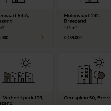
envaart 531A,
Molenvaart 232,
ezand
Breezand
m2
118 m2
5.000
€ 439.000
. Verhoeffpark 109,
Ceresplein 50, Bree
ezand
55 m2
m2