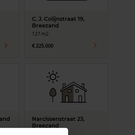
C. J. Colijnstraat 19,
Breezand
127 m2
€ 225.000
zand
Narcissenstraat 23,
Breezand
75 m2