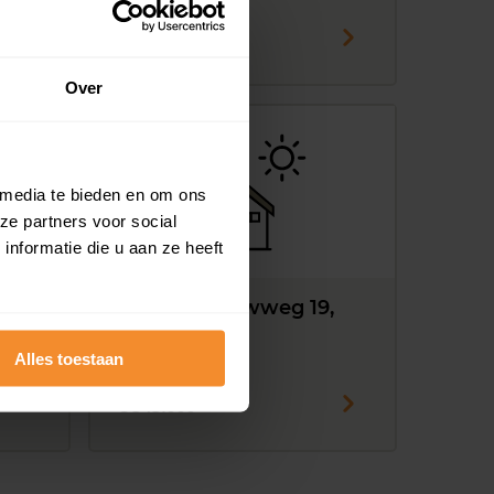
€ 235.000
Over
 media te bieden en om ons
ze partners voor social
nformatie die u aan ze heeft
and
J. C. de Leeuwweg 19,
Breezand
Alles toestaan
80 m2
€ 545.000