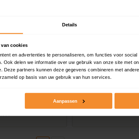
€ 219.000
5.000
Details
 van cookies
ent en advertenties te personaliseren, om functies voor social
. Ook delen we informatie over uw gebruik van onze site met on
e. Deze partners kunnen deze gegevens combineren met andere i
erzameld op basis van uw gebruik van hun services.
denweg 20,
Schorweg 77, Breez
ezand
87 m2
Aanpassen
m2
€ 485.000
5.000