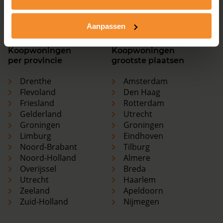
Zeeland
Apeldoorn
Zuid-Holland
Nijmegen
Aanpassen
Koopwoningen
Koopwoningen
per provincie
grootste plaatsen
Drenthe
Amsterdam
Flevoland
Den Haag
Friesland
Rotterdam
Gelderland
Utrecht
Groningen
Groningen
Limburg
Eindhoven
Noord-Brabant
Tilburg
Noord-Holland
Almere
Overijssel
Breda
Utrecht
Haarlem
Zeeland
Apeldoorn
Zuid-Holland
Nijmegen