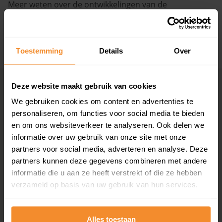
Meer weten over de ontwikkelingen van de
huizenprijzen, woningwaarde en andere cijfers in deze
Vragen? Neem contact met ons op
straat? Bekijk dan de pagina over de
Asylplein
.
088 220 4200
+ Lees de volledige omschrijving
Toestemming
Details
Over
Maandag t/m vrijdag - 08:00 -18:00
Deze website maakt gebruik van cookies
Woningmarkten
Grootste
per provincie
woningmarkten
We gebruiken cookies om content en advertenties te
personaliseren, om functies voor social media te bieden
Drenthe
Amsterdam
en om ons websiteverkeer te analyseren. Ook delen we
Flevoland
Den Haag
informatie over uw gebruik van onze site met onze
Friesland
Rotterdam
partners voor social media, adverteren en analyse. Deze
Gelderland
Utrecht
partners kunnen deze gegevens combineren met andere
Groningen
Groningen
informatie die u aan ze heeft verstrekt of die ze hebben
Limburg
Eindhoven
Noord-Brabant
Tilburg
verzameld op basis van uw gebruik van hun services.
Noord-Holland
Almere
Overijssel
Breda
Utrecht
Haarlem
Alles toestaan