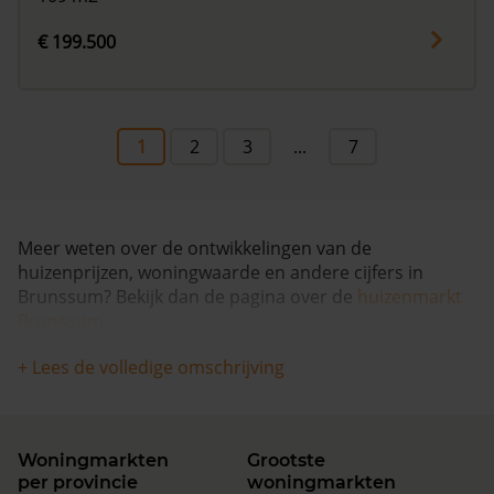
€ 199.500
1
2
3
...
7
Meer weten over de ontwikkelingen van de
huizenprijzen, woningwaarde en andere cijfers in
Brunssum? Bekijk dan de pagina over de
huizenmarkt
Brunssum
.
+ Lees de volledige omschrijving
Woningmarkten
Grootste
per provincie
woningmarkten