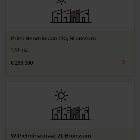
Vragen? Neem contact met ons op
088 220 4200
Maandag t/m vrijdag - 08:00 -18:00
Prins Hendriklaan 130, Brunssum
170 m2
€ 299.000
Wilhelminastraat 21, Brunssum