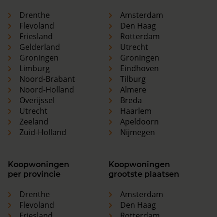
Drenthe
Amsterdam
Flevoland
Den Haag
Friesland
Rotterdam
Gelderland
Utrecht
Groningen
Groningen
Limburg
Eindhoven
Noord-Brabant
Tilburg
Noord-Holland
Almere
Overijssel
Breda
Utrecht
Haarlem
Zeeland
Apeldoorn
Zuid-Holland
Nijmegen
Koopwoningen
Koopwoningen
per provincie
grootste plaatsen
Drenthe
Amsterdam
Flevoland
Den Haag
Friesland
Rotterdam