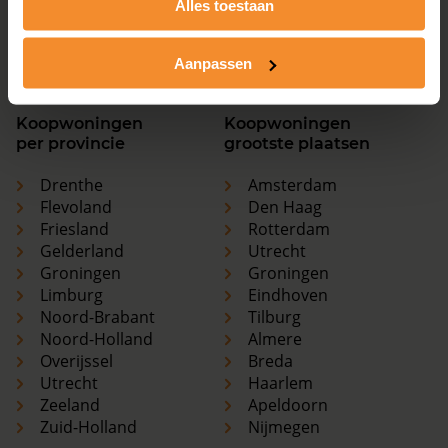
Alles toestaan
Utrecht
Haarlem
Zeeland
Apeldoorn
Zuid-Holland
Nijmegen
Aanpassen
Koopwoningen
Koopwoningen
per provincie
grootste plaatsen
Drenthe
Amsterdam
Flevoland
Den Haag
Friesland
Rotterdam
Gelderland
Utrecht
Groningen
Groningen
Limburg
Eindhoven
Noord-Brabant
Tilburg
Noord-Holland
Almere
Overijssel
Breda
Utrecht
Haarlem
Zeeland
Apeldoorn
Zuid-Holland
Nijmegen