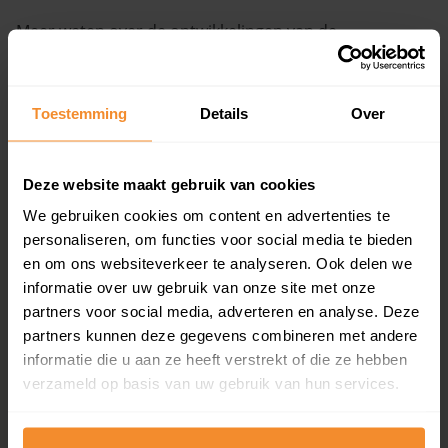
Meer weten over de ontwikkelingen van de
Vragen? Neem contact met ons op
huizenprijzen, woningwaarde en andere cijfers in deze
straat? Bekijk dan de pagina over de
Het Trek
.
088 220 4200
Maandag t/m vrijdag - 08:00 -18:00
Toestemming
Details
Over
+ Lees de volledige omschrijving
Deze website maakt gebruik van cookies
Woningmarkten
Grootste
We gebruiken cookies om content en advertenties te
per provincie
woningmarkten
personaliseren, om functies voor social media te bieden
Drenthe
Amsterdam
en om ons websiteverkeer te analyseren. Ook delen we
Flevoland
Den Haag
informatie over uw gebruik van onze site met onze
Friesland
Rotterdam
partners voor social media, adverteren en analyse. Deze
Gelderland
Utrecht
partners kunnen deze gegevens combineren met andere
Groningen
Groningen
informatie die u aan ze heeft verstrekt of die ze hebben
Limburg
Eindhoven
verzameld op basis van uw gebruik van hun services.
Noord-Brabant
Tilburg
Noord-Holland
Almere
Overijssel
Breda