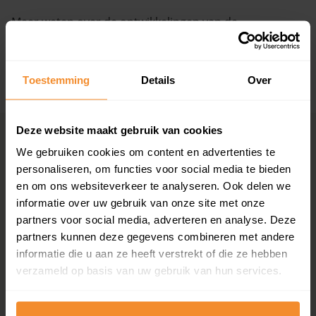
Meer weten over de ontwikkelingen van de
Vragen? Neem contact met ons op
huizenprijzen, woningwaarde en andere cijfers in deze
straat? Bekijk dan de pagina over de
Westeinde
.
088 220 4200
Maandag t/m vrijdag - 08:00 -18:00
Toestemming
Details
Over
+ Lees de volledige omschrijving
Deze website maakt gebruik van cookies
Woningmarkten
Grootste
We gebruiken cookies om content en advertenties te
per provincie
woningmarkten
personaliseren, om functies voor social media te bieden
Drenthe
Amsterdam
en om ons websiteverkeer te analyseren. Ook delen we
Flevoland
Den Haag
informatie over uw gebruik van onze site met onze
Friesland
Rotterdam
partners voor social media, adverteren en analyse. Deze
Gelderland
Utrecht
partners kunnen deze gegevens combineren met andere
Groningen
Groningen
informatie die u aan ze heeft verstrekt of die ze hebben
Limburg
Eindhoven
verzameld op basis van uw gebruik van hun services.
Noord-Brabant
Tilburg
Noord-Holland
Almere
Overijssel
Breda