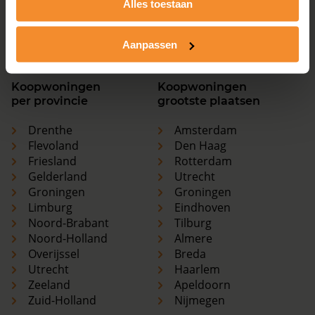
Alles toestaan
Utrecht
Haarlem
Zeeland
Apeldoorn
Zuid-Holland
Nijmegen
Aanpassen
Koopwoningen
Koopwoningen
per provincie
grootste plaatsen
Drenthe
Amsterdam
Flevoland
Den Haag
Friesland
Rotterdam
Gelderland
Utrecht
Groningen
Groningen
Limburg
Eindhoven
Noord-Brabant
Tilburg
Noord-Holland
Almere
Overijssel
Breda
Utrecht
Haarlem
Zeeland
Apeldoorn
Zuid-Holland
Nijmegen