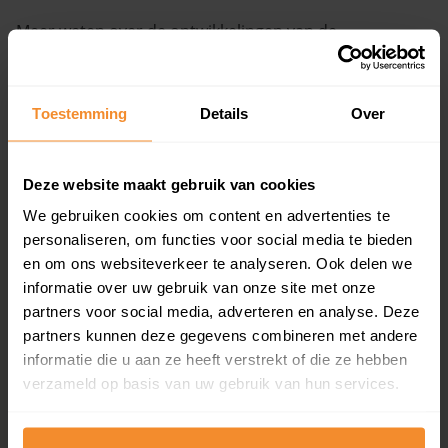
Meer weten over de ontwikkelingen van de
Vragen? Neem contact met ons op
huizenprijzen, woningwaarde en andere cijfers in deze
straat? Bekijk dan de pagina over de
Ridderdijk
.
088 220 4200
Maandag t/m vrijdag - 08:00 -18:00
Toestemming
Details
Over
+ Lees de volledige omschrijving
Deze website maakt gebruik van cookies
Woningmarkten
Grootste
We gebruiken cookies om content en advertenties te
per provincie
woningmarkten
personaliseren, om functies voor social media te bieden
Drenthe
Amsterdam
en om ons websiteverkeer te analyseren. Ook delen we
Flevoland
Den Haag
informatie over uw gebruik van onze site met onze
Friesland
Rotterdam
partners voor social media, adverteren en analyse. Deze
Gelderland
Utrecht
partners kunnen deze gegevens combineren met andere
Groningen
Groningen
informatie die u aan ze heeft verstrekt of die ze hebben
Limburg
Eindhoven
verzameld op basis van uw gebruik van hun services.
Noord-Brabant
Tilburg
Noord-Holland
Almere
Overijssel
Breda