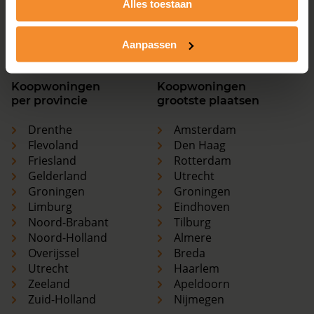
Alles toestaan
Utrecht
Haarlem
Zeeland
Apeldoorn
Zuid-Holland
Nijmegen
Aanpassen
Koopwoningen
Koopwoningen
per provincie
grootste plaatsen
Drenthe
Amsterdam
Flevoland
Den Haag
Friesland
Rotterdam
Gelderland
Utrecht
Groningen
Groningen
Limburg
Eindhoven
Noord-Brabant
Tilburg
Noord-Holland
Almere
Overijssel
Breda
Utrecht
Haarlem
Zeeland
Apeldoorn
Zuid-Holland
Nijmegen