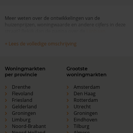
Meer weten over de ontwikkelingen van de
huizenprijzen, woningwaarde en andere cijfers in deze
straat? Bekijk dan de pagina over de
Lijnbaan
.
+ Lees de volledige omschrijving
Woningmarkten
Grootste
per provincie
woningmarkten
Drenthe
Amsterdam
Flevoland
Den Haag
Friesland
Rotterdam
Gelderland
Utrecht
Groningen
Groningen
Limburg
Eindhoven
Noord-Brabant
Tilburg
Noord-Holland
Almere