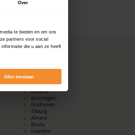
Over
kijk dan de pagina over de
 media te bieden en om ons
ze partners voor social
nformatie die u aan ze heeft
Koopwoningen
grootste plaatsen
Amsterdam
Alles toestaan
Den Haag
Rotterdam
Utrecht
Groningen
Eindhoven
Tilburg
Almere
Breda
Haarlem