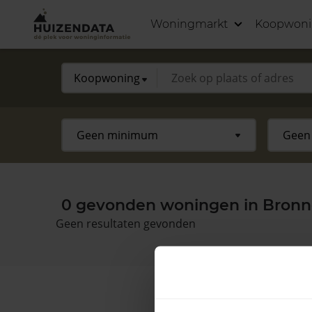
Woningmarkt
Koopwon
0 gevonden woningen in Bronn
Geen resultaten gevonden