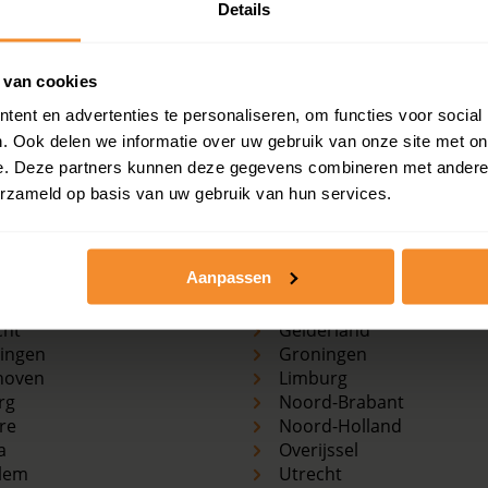
Details
nprijzen, woningwaarde en andere cijfers in deze straat? Be
 van cookies
ent en advertenties te personaliseren, om functies voor social
. Ook delen we informatie over uw gebruik van onze site met on
e. Deze partners kunnen deze gegevens combineren met andere i
erzameld op basis van uw gebruik van hun services.
e
Koopwoningen
markten
per provincie
terdam
Drenthe
Aanpassen
Haag
Flevoland
erdam
Friesland
cht
Gelderland
ingen
Groningen
hoven
Limburg
rg
Noord-Brabant
re
Noord-Holland
a
Overijssel
lem
Utrecht