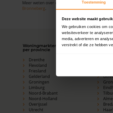
Toestemming
Meer weten over de ontwikkelingen van de huize
Bronneberg
.
Deze website maakt gebruik
We gebruiken cookies om cont
websiteverkeer te analyseren
media, adverteren en analys
verstrekt of die ze hebben v
Woningmarkten
Grootst
per provincie
woning
Drenthe
Ams
Flevoland
Den 
Friesland
Rott
Gelderland
Utre
Groningen
Gron
Limburg
Eind
Noord-Brabant
Tilbu
Noord-Holland
Alme
Overijssel
Bred
Utrecht
Haar