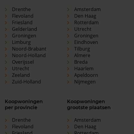
Drenthe
Amsterdam
Flevoland
Den Haag
Friesland
Rotterdam
Gelderland
Utrecht
Groningen
Groningen
Limburg
Eindhoven
Noord-Brabant
Tilburg
Noord-Holland
Almere
Overijssel
Breda
Utrecht
Haarlem
Zeeland
Apeldoorn
Zuid-Holland
Nijmegen
Koopwoningen
Koopwoningen
per provincie
grootste plaatsen
Drenthe
Amsterdam
Flevoland
Den Haag
Friesland
Rotterdam