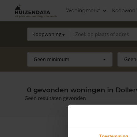
Woningmarkt
Koopwon
0 gevonden woningen in Dolle
Geen resultaten gevonden
Toestemming