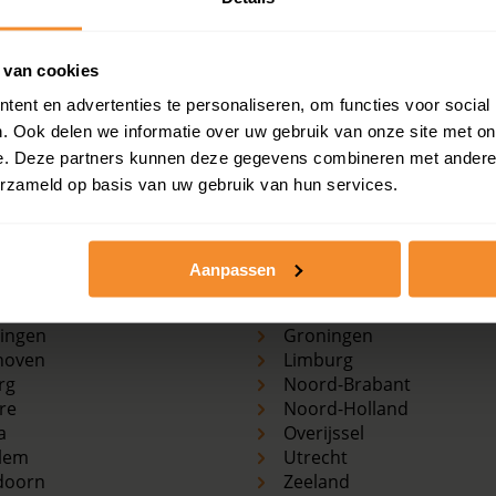
nprijzen, woningwaarde en andere cijfers in deze straat? B
 van cookies
ent en advertenties te personaliseren, om functies voor social
. Ook delen we informatie over uw gebruik van onze site met on
e. Deze partners kunnen deze gegevens combineren met andere i
e
Koopwoningen
erzameld op basis van uw gebruik van hun services.
markten
per provincie
terdam
Drenthe
Haag
Flevoland
Aanpassen
erdam
Friesland
cht
Gelderland
ingen
Groningen
hoven
Limburg
rg
Noord-Brabant
re
Noord-Holland
a
Overijssel
lem
Utrecht
doorn
Zeeland