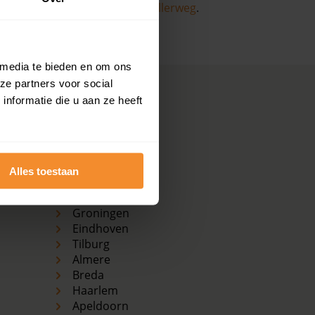
ekijk dan de pagina over de
Dollerweg
.
 media te bieden en om ons
ze partners voor social
nformatie die u aan ze heeft
Koopwoningen
grootste plaatsen
Amsterdam
Den Haag
Alles toestaan
Rotterdam
Utrecht
Groningen
Eindhoven
Tilburg
Almere
Breda
Haarlem
Apeldoorn