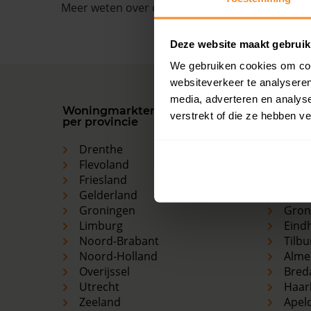
Meer weten over de ontwikkelingen van de huize
Deze website maakt gebruik
We gebruiken cookies om cont
websiteverkeer te analyseren
media, adverteren en analys
Woningmarkten
Grootst
verstrekt of die ze hebben v
per provincie
woning
Drenthe
Ams
Flevoland
Den 
Friesland
Rott
Gelderland
Utre
Groningen
Gron
Limburg
Eind
Noord-Brabant
Tilbu
Noord-Holland
Alme
Overijssel
Bred
Utrecht
Haar
Zeeland
Apel