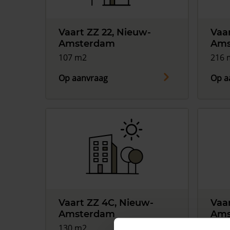
Vaart ZZ 22, Nieuw-
Vaa
Amsterdam
Ams
107 m2
216 
Op aanvraag
Op a
Vaart ZZ 4C, Nieuw-
Vaa
Amsterdam
Ams
130 m2
130 