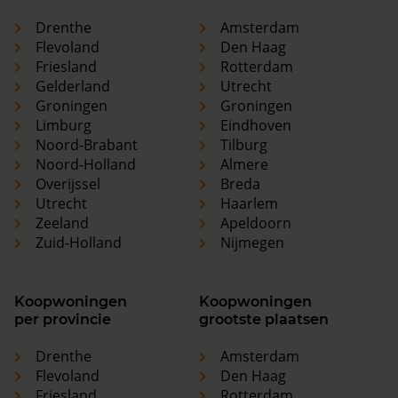
Drenthe
Amsterdam
Flevoland
Den Haag
Friesland
Rotterdam
Gelderland
Utrecht
Groningen
Groningen
Limburg
Eindhoven
Noord-Brabant
Tilburg
Noord-Holland
Almere
Overijssel
Breda
Utrecht
Haarlem
Zeeland
Apeldoorn
Zuid-Holland
Nijmegen
Koopwoningen
Koopwoningen
per provincie
grootste plaatsen
Drenthe
Amsterdam
Flevoland
Den Haag
Friesland
Rotterdam