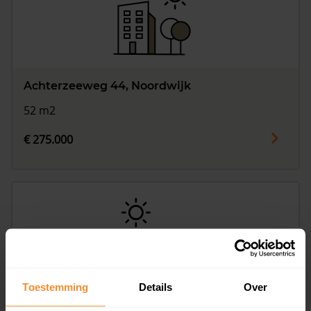
Vragen? Neem contact met ons op
088 220 4200
Maandag t/m vrijdag - 08:00 -18:00
Achterzeeweg 44, Noordwijk
52 m2
€ 275.000
Toestemming
Details
Over
Achterzeeweg 27, Noordwijk