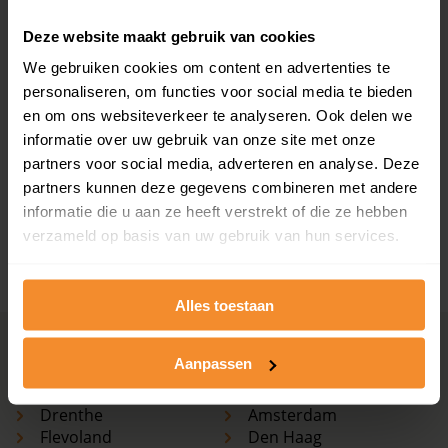
101 m2
Deze website maakt gebruik van cookies
€ 475.000
We gebruiken cookies om content en advertenties te
personaliseren, om functies voor social media te bieden
en om ons websiteverkeer te analyseren. Ook delen we
informatie over uw gebruik van onze site met onze
partners voor social media, adverteren en analyse. Deze
Meer weten over de ontwikkelingen van de
partners kunnen deze gegevens combineren met andere
huizenprijzen, woningwaarde en andere cijfers in deze
informatie die u aan ze heeft verstrekt of die ze hebben
straat? Bekijk dan de pagina over de
Achterzeeweg
.
verzameld op basis van uw gebruik van hun services.
+ Lees de volledige omschrijving
Alles toestaan
Woningmarkten
Grootste
Aanpassen
per provincie
woningmarkten
Drenthe
Amsterdam
Flevoland
Den Haag