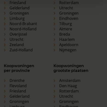
Friesland
Rotterdam
Gelderland
Utrecht
Groningen
Groningen
Limburg
Eindhoven
Noord-Brabant
Tilburg
Noord-Holland
Almere
Overijssel
Breda
Utrecht
Haarlem
Zeeland
Apeldoorn
Zuid-Holland
Nijmegen
Koopwoningen
Koopwoningen
per provincie
grootste plaatsen
Drenthe
Amsterdam
Flevoland
Den Haag
Friesland
Rotterdam
Gelderland
Utrecht
Groningen
Groningen
Limburg
Eindhoven