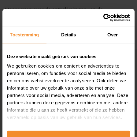
Meer weten over de ontwikkelingen van de
Vragen? Neem contact met ons op
huizenprijzen, woningwaarde en andere cijfers in deze
straat? Bekijk dan de pagina over de
Eijckenhof
.
088 220 4200
Maandag t/m vrijdag - 08:00 -18:00
Toestemming
Details
Over
+ Lees de volledige omschrijving
Deze website maakt gebruik van cookies
Woningmarkten
Grootste
We gebruiken cookies om content en advertenties te
per provincie
woningmarkten
personaliseren, om functies voor social media te bieden
Drenthe
Amsterdam
en om ons websiteverkeer te analyseren. Ook delen we
Flevoland
Den Haag
informatie over uw gebruik van onze site met onze
Friesland
Rotterdam
partners voor social media, adverteren en analyse. Deze
Gelderland
Utrecht
partners kunnen deze gegevens combineren met andere
Groningen
Groningen
informatie die u aan ze heeft verstrekt of die ze hebben
Limburg
Eindhoven
verzameld op basis van uw gebruik van hun services.
Noord-Brabant
Tilburg
Noord-Holland
Almere
Overijssel
Breda