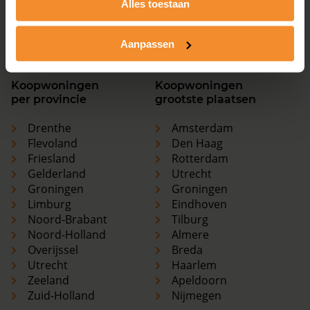
Alles toestaan
Utrecht
Haarlem
Zeeland
Apeldoorn
Zuid-Holland
Nijmegen
Aanpassen
Koopwoningen
Koopwoningen
per provincie
grootste plaatsen
Drenthe
Amsterdam
Flevoland
Den Haag
Friesland
Rotterdam
Gelderland
Utrecht
Groningen
Groningen
Limburg
Eindhoven
Noord-Brabant
Tilburg
Noord-Holland
Almere
Overijssel
Breda
Utrecht
Haarlem
Zeeland
Apeldoorn
Zuid-Holland
Nijmegen