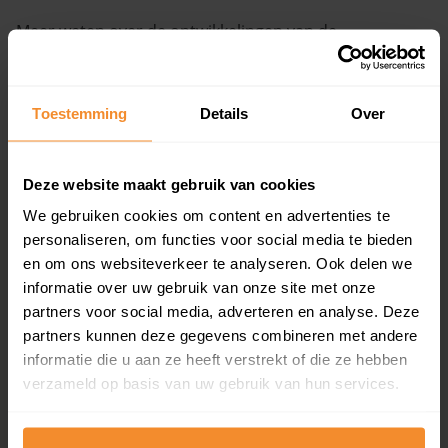
Meer weten over de ontwikkelingen van de
Vragen? Neem contact met ons op
huizenprijzen, woningwaarde en andere cijfers in deze
straat? Bekijk dan de pagina over de
Compagnonsweg
.
088 220 4200
Maandag t/m vrijdag - 08:00 -18:00
Toestemming
Details
Over
+ Lees de volledige omschrijving
Deze website maakt gebruik van cookies
Woningmarkten
Grootste
We gebruiken cookies om content en advertenties te
per provincie
woningmarkten
personaliseren, om functies voor social media te bieden
Drenthe
Amsterdam
en om ons websiteverkeer te analyseren. Ook delen we
Flevoland
Den Haag
informatie over uw gebruik van onze site met onze
Friesland
Rotterdam
partners voor social media, adverteren en analyse. Deze
Gelderland
Utrecht
partners kunnen deze gegevens combineren met andere
Groningen
Groningen
informatie die u aan ze heeft verstrekt of die ze hebben
Limburg
Eindhoven
verzameld op basis van uw gebruik van hun services.
Noord-Brabant
Tilburg
Noord-Holland
Almere
Overijssel
Breda