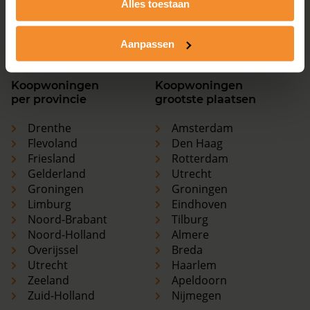
Alles toestaan
Utrecht
Haarlem
Zeeland
Apeldoorn
Zuid-Holland
Nijmegen
Aanpassen
Koopwoningen
Koopwoningen
per provincie
grootste plaatsen
Drenthe
Amsterdam
Flevoland
Den Haag
Friesland
Rotterdam
Gelderland
Utrecht
Groningen
Groningen
Limburg
Eindhoven
Noord-Brabant
Tilburg
Noord-Holland
Almere
Overijssel
Breda
Utrecht
Haarlem
Zeeland
Apeldoorn
Zuid-Holland
Nijmegen