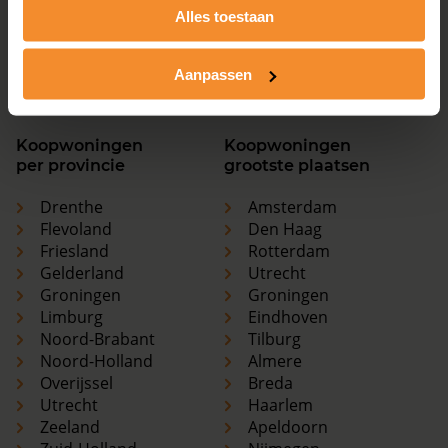
Overijssel
Breda
Alles toestaan
Utrecht
Haarlem
Zeeland
Apeldoorn
Aanpassen
Zuid-Holland
Nijmegen
Koopwoningen
Koopwoningen
per provincie
grootste plaatsen
Drenthe
Amsterdam
Flevoland
Den Haag
Friesland
Rotterdam
Gelderland
Utrecht
Groningen
Groningen
Limburg
Eindhoven
Noord-Brabant
Tilburg
Noord-Holland
Almere
Overijssel
Breda
Utrecht
Haarlem
Zeeland
Apeldoorn