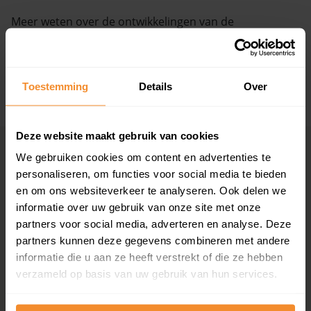
Meer weten over de ontwikkelingen van de
Vragen? Neem contact met ons op
huizenprijzen, woningwaarde en andere cijfers in deze
straat? Bekijk dan de pagina over de
1e
088 220 4200
Crooswijksedwarsstraat
.
Maandag t/m vrijdag - 08:00 -18:00
Toestemming
Details
Over
+ Lees de volledige omschrijving
Deze website maakt gebruik van cookies
Woningmarkten
Grootste
We gebruiken cookies om content en advertenties te
per provincie
woningmarkten
personaliseren, om functies voor social media te bieden
en om ons websiteverkeer te analyseren. Ook delen we
Drenthe
Amsterdam
informatie over uw gebruik van onze site met onze
Flevoland
Den Haag
partners voor social media, adverteren en analyse. Deze
Friesland
Rotterdam
partners kunnen deze gegevens combineren met andere
Gelderland
Utrecht
informatie die u aan ze heeft verstrekt of die ze hebben
Groningen
Groningen
Limburg
Eindhoven
verzameld op basis van uw gebruik van hun services.
Noord-Brabant
Tilburg
Noord-Holland
Almere