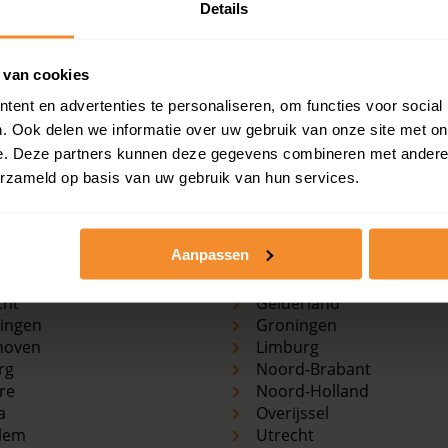
Details
nprijzen, woningwaarde en andere cijfers in deze straat? B
 van cookies
ent en advertenties te personaliseren, om functies voor social
. Ook delen we informatie over uw gebruik van onze site met on
e. Deze partners kunnen deze gegevens combineren met andere i
erzameld op basis van uw gebruik van hun services.
e
Koopwoningen
markten
per provincie
terdam
Drenthe
Aanpassen
Haag
Flevoland
erdam
Friesland
cht
Gelderland
ingen
Groningen
hoven
Limburg
rg
Noord-Brabant
re
Noord-Holland
a
Overijssel
lem
Utrecht