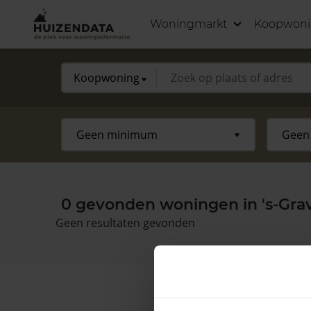
Woningmarkt
Koopwon
0 gevonden woningen in 's-Gra
Geen resultaten gevonden