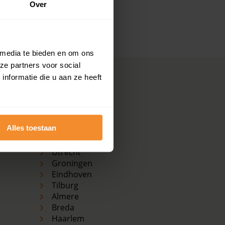
Over
ekijk dan de pagina over de
's-
 media te bieden en om ons
ze partners voor social
nformatie die u aan ze heeft
Koopwoningen
grootste plaatsen
Amsterdam
Alles toestaan
Den Haag
Rotterdam
Utrecht
Groningen
Eindhoven
Tilburg
Almere
Breda
Haarlem