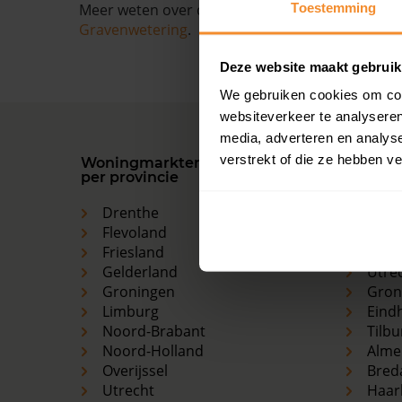
Toestemming
Meer weten over de ontwikkelingen van de huize
Gravenwetering
.
Deze website maakt gebruik
We gebruiken cookies om cont
websiteverkeer te analyseren
media, adverteren en analys
verstrekt of die ze hebben v
Woningmarkten
Grootst
per provincie
woning
Drenthe
Ams
Flevoland
Den 
Friesland
Rott
Gelderland
Utre
Groningen
Gron
Limburg
Eind
Noord-Brabant
Tilbu
Noord-Holland
Alme
Overijssel
Bred
Utrecht
Haar