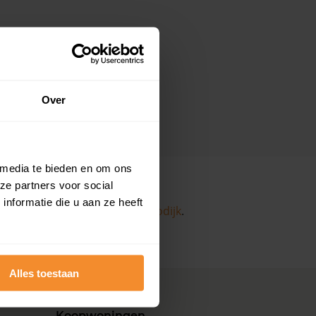
Over
 media te bieden en om ons
ze partners voor social
nformatie die u aan ze heeft
ekijk dan de pagina over de
Loodijk
.
Alles toestaan
Koopwoningen