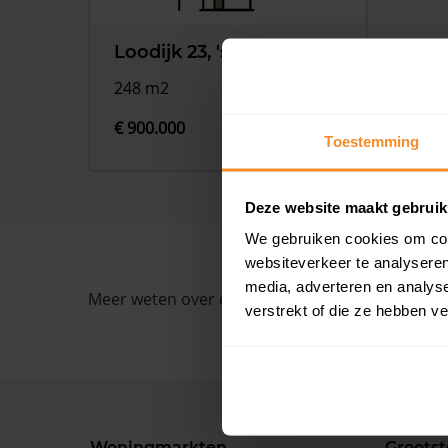
Loodijk 23, 's-Graveland
248 m2
€ 900.000
Toestemming
Deze website maakt gebruik
We gebruiken cookies om cont
websiteverkeer te analyseren
media, adverteren en analys
Meer weten over de ontwikkelingen van de huize
verstrekt of die ze hebben v
Woningmarkten
Grootst