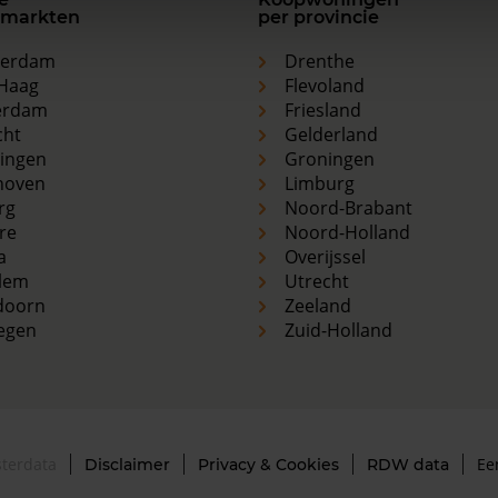
markten
per provincie
terdam
Drenthe
Haag
Flevoland
erdam
Friesland
cht
Gelderland
ingen
Groningen
hoven
Limburg
rg
Noord-Brabant
re
Noord-Holland
a
Overijssel
lem
Utrecht
doorn
Zeeland
egen
Zuid-Holland
terdata
E
Disclaimer
Privacy & Cookies
RDW data