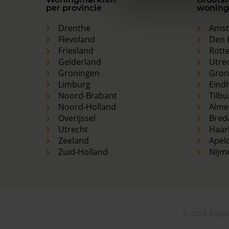
per provincie
woning
Drenthe
Ams
Flevoland
Den 
Friesland
Rott
Gelderland
Utre
Groningen
Gron
Limburg
Eind
Noord-Brabant
Tilbu
Noord-Holland
Alme
Overijssel
Bred
Utrecht
Haar
Zeeland
Apel
Zuid-Holland
Nijm
© 2026 Kadas