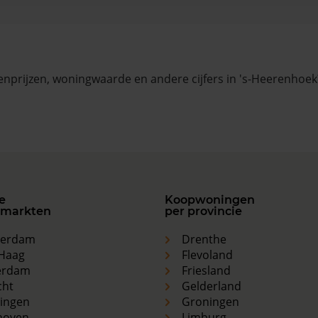
nprijzen, woningwaarde en andere cijfers in 's-Heerenhoek?
e
Koopwoningen
markten
per provincie
terdam
Drenthe
Haag
Flevoland
erdam
Friesland
cht
Gelderland
ingen
Groningen
hoven
Limburg