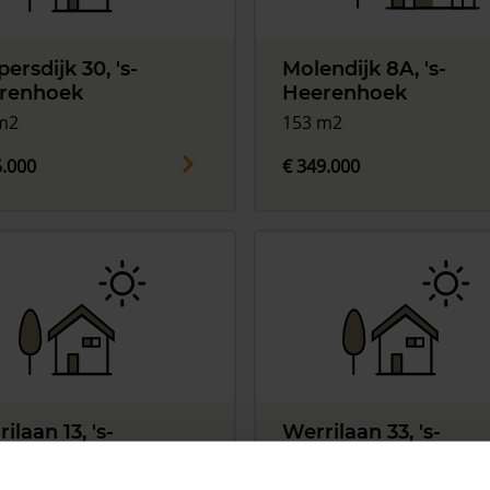
persdijk 30, 's-
Molendijk 8A, 's-
renhoek
Heerenhoek
m2
153 m2
5.000
€ 349.000
ilaan 13, 's-
Werrilaan 33, 's-
renhoek
Heerenhoek
m2
120 m2