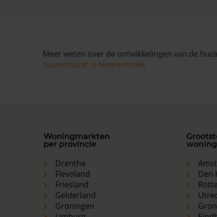
Meer weten over de ontwikkelingen van de huize
huizenmarkt 's-Heerenhoek
.
Woningmarkten
Grootst
per provincie
woning
Drenthe
Ams
Flevoland
Den 
Friesland
Rott
Gelderland
Utre
Groningen
Gron
Limburg
Eind