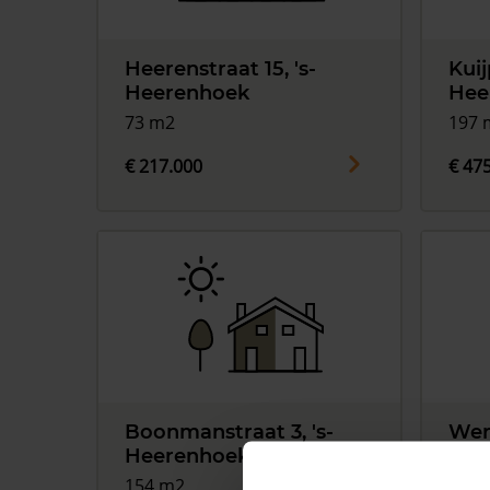
Heerenstraat 15, 's-
Kuij
Heerenhoek
Hee
73 m2
197 
€ 217.000
€ 47
Boonmanstraat 3, 's-
Werr
Heerenhoek
Hee
154 m2
280 