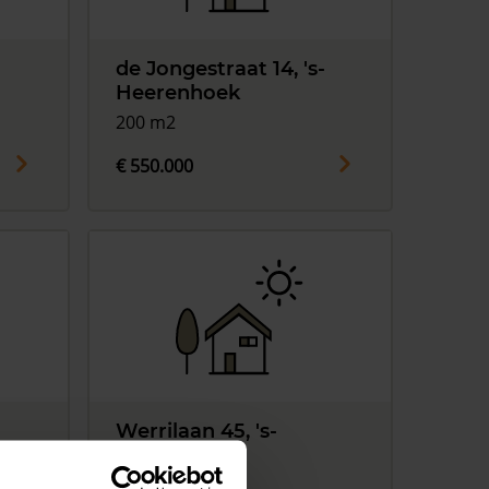
de Jongestraat 14, 's-
Heerenhoek
200 m2
€ 550.000
Werrilaan 45, 's-
Heerenhoek
265 m2