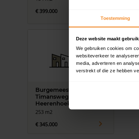
€ 399.000
€ 52
Toestemming
Deze website maakt gebruik
We gebruiken cookies om cont
websiteverkeer te analyseren
media, adverteren en analys
verstrekt of die ze hebben v
Burgemeester
Timansweg 7, 's-
Heerenhoek
253 m2
€ 345.000