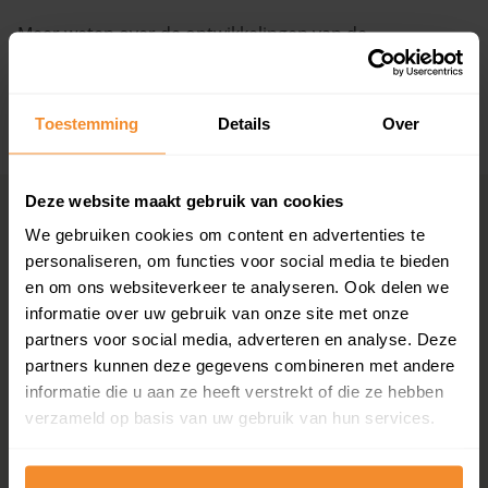
Meer weten over de ontwikkelingen van de
Vragen? Neem contact met ons op
huizenprijzen, woningwaarde en andere cijfers in deze
straat? Bekijk dan de pagina over de
De Peperbus
.
088 220 4200
Maandag t/m vrijdag - 08:00 -18:00
Toestemming
Details
Over
+ Lees de volledige omschrijving
Deze website maakt gebruik van cookies
Woningmarkten
Grootste
We gebruiken cookies om content en advertenties te
per provincie
woningmarkten
personaliseren, om functies voor social media te bieden
Drenthe
Amsterdam
en om ons websiteverkeer te analyseren. Ook delen we
Flevoland
Den Haag
informatie over uw gebruik van onze site met onze
Friesland
Rotterdam
partners voor social media, adverteren en analyse. Deze
Gelderland
Utrecht
partners kunnen deze gegevens combineren met andere
Groningen
Groningen
informatie die u aan ze heeft verstrekt of die ze hebben
Limburg
Eindhoven
verzameld op basis van uw gebruik van hun services.
Noord-Brabant
Tilburg
Noord-Holland
Almere
Overijssel
Breda