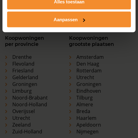
Alles toestaan
Utrecht
Haarlem
Zeeland
Apeldoorn
Zuid-Holland
Nijmegen
Aanpassen
Koopwoningen
Koopwoningen
per provincie
grootste plaatsen
Drenthe
Amsterdam
Flevoland
Den Haag
Friesland
Rotterdam
Gelderland
Utrecht
Groningen
Groningen
Limburg
Eindhoven
Noord-Brabant
Tilburg
Noord-Holland
Almere
Overijssel
Breda
Utrecht
Haarlem
Zeeland
Apeldoorn
Zuid-Holland
Nijmegen