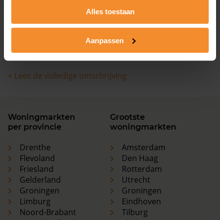
Alles toestaan
Meer weten over de ontwikkelingen van de
huizenprijzen, woningwaarde en andere cijfers in Sint
Aanpassen
Maartensvlotbrug? Bekijk dan de pagina over de
huizenmarkt Sint Maartensvlotbrug
.
+ Lees de volledige omschrijving
Woningmarkten
Grootste
per provincie
woningmarkten
Drenthe
Amsterdam
Flevoland
Den Haag
Friesland
Rotterdam
Gelderland
Utrecht
Groningen
Groningen
Limburg
Eindhoven
Noord-Brabant
Tilburg