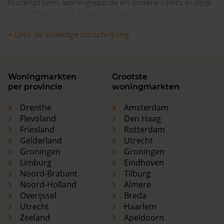
huizenprijzen, woningwaarde en andere cijfers in deze
straat? Bekijk dan de pagina over de
Hangelier
.
+ Lees de volledige omschrijving
Woningmarkten
Grootste
per provincie
woningmarkten
Drenthe
Amsterdam
Flevoland
Den Haag
Friesland
Rotterdam
Gelderland
Utrecht
Groningen
Groningen
Limburg
Eindhoven
Noord-Brabant
Tilburg
Noord-Holland
Almere
Overijssel
Breda
Utrecht
Haarlem
Zeeland
Apeldoorn