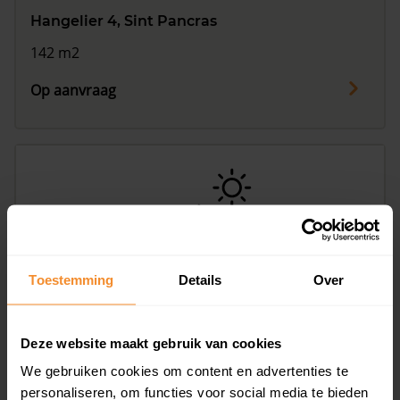
Hangelier 4, Sint Pancras
142 m2
Op aanvraag
Toestemming
Details
Over
Hangelier 5, Sint Pancras
223 m2
Deze website maakt gebruik van cookies
Op aanvraag
We gebruiken cookies om content en advertenties te
personaliseren, om functies voor social media te bieden