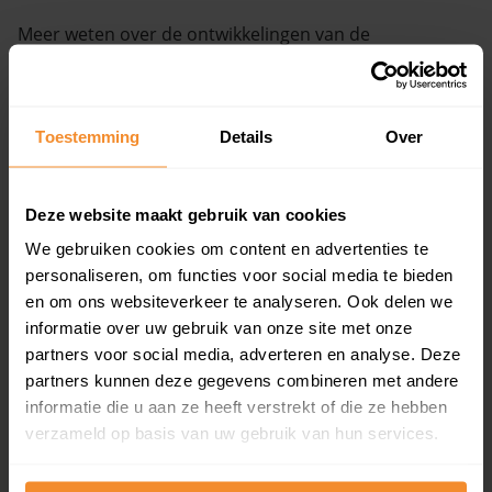
Meer weten over de ontwikkelingen van de
Vragen? Neem contact met ons op
huizenprijzen, woningwaarde en andere cijfers in deze
straat? Bekijk dan de pagina over de
Dr. Harm
088 220 4200
Smeengestraat
.
Maandag t/m vrijdag - 08:00 -18:00
Toestemming
Details
Over
+ Lees de volledige omschrijving
Deze website maakt gebruik van cookies
Woningmarkten
Grootste
We gebruiken cookies om content en advertenties te
per provincie
woningmarkten
personaliseren, om functies voor social media te bieden
en om ons websiteverkeer te analyseren. Ook delen we
Drenthe
Amsterdam
informatie over uw gebruik van onze site met onze
Flevoland
Den Haag
partners voor social media, adverteren en analyse. Deze
Friesland
Rotterdam
partners kunnen deze gegevens combineren met andere
Gelderland
Utrecht
informatie die u aan ze heeft verstrekt of die ze hebben
Groningen
Groningen
Limburg
Eindhoven
verzameld op basis van uw gebruik van hun services.
Noord-Brabant
Tilburg
Noord-Holland
Almere