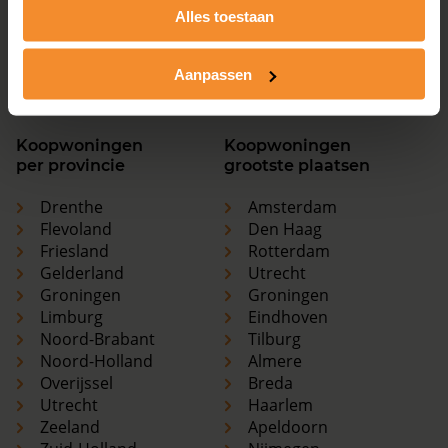
Overijssel
Breda
Alles toestaan
Utrecht
Haarlem
Zeeland
Apeldoorn
Aanpassen
Zuid-Holland
Nijmegen
Koopwoningen
Koopwoningen
per provincie
grootste plaatsen
Drenthe
Amsterdam
Flevoland
Den Haag
Friesland
Rotterdam
Gelderland
Utrecht
Groningen
Groningen
Limburg
Eindhoven
Noord-Brabant
Tilburg
Noord-Holland
Almere
Overijssel
Breda
Utrecht
Haarlem
Zeeland
Apeldoorn