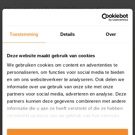
Meer weten over de ontwikkelingen van de
Vragen? Neem contact met ons op
huizenprijzen, woningwaarde en andere cijfers in deze
straat? Bekijk dan de pagina over de
Bûtendiken
.
088 220 4200
Maandag t/m vrijdag - 08:00 -18:00
Toestemming
Details
Over
+ Lees de volledige omschrijving
Deze website maakt gebruik van cookies
Woningmarkten
Grootste
We gebruiken cookies om content en advertenties te
per provincie
woningmarkten
personaliseren, om functies voor social media te bieden
Drenthe
Amsterdam
en om ons websiteverkeer te analyseren. Ook delen we
Flevoland
Den Haag
informatie over uw gebruik van onze site met onze
Friesland
Rotterdam
partners voor social media, adverteren en analyse. Deze
Gelderland
Utrecht
partners kunnen deze gegevens combineren met andere
Groningen
Groningen
informatie die u aan ze heeft verstrekt of die ze hebben
Limburg
Eindhoven
verzameld op basis van uw gebruik van hun services.
Noord-Brabant
Tilburg
Noord-Holland
Almere
Overijssel
Breda