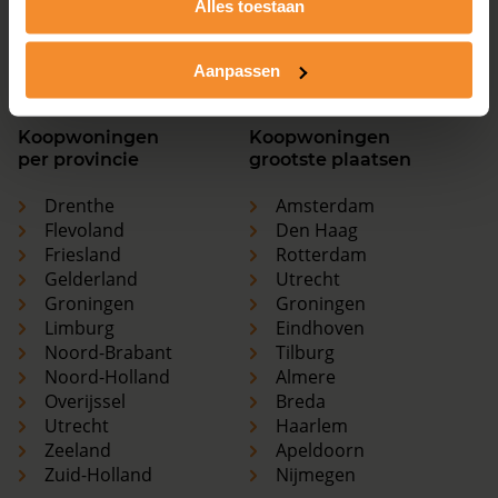
Alles toestaan
Utrecht
Haarlem
Zeeland
Apeldoorn
Zuid-Holland
Nijmegen
Aanpassen
Koopwoningen
Koopwoningen
per provincie
grootste plaatsen
Drenthe
Amsterdam
Flevoland
Den Haag
Friesland
Rotterdam
Gelderland
Utrecht
Groningen
Groningen
Limburg
Eindhoven
Noord-Brabant
Tilburg
Noord-Holland
Almere
Overijssel
Breda
Utrecht
Haarlem
Zeeland
Apeldoorn
Zuid-Holland
Nijmegen