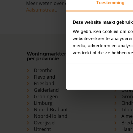
Toestemming
Meer weten over de ontwikkelingen van de huize
Aalsumstraat
.
Deze website maakt gebruik
We gebruiken cookies om cont
websiteverkeer te analyseren
media, adverteren en analys
verstrekt of die ze hebben v
Woningmarkten
Grootst
per provincie
woning
Drenthe
Ams
Flevoland
Den 
Friesland
Rott
Gelderland
Utre
Groningen
Gron
Limburg
Eind
Noord-Brabant
Tilbu
Noord-Holland
Alme
Overijssel
Bred
Utrecht
Haar