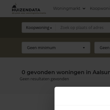
Woningmarkt
Koopwon
0 gevonden woningen in Aalsums
Geen resultaten gevonden