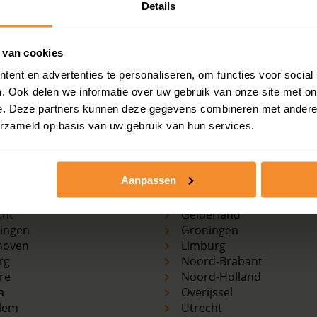
Details
nprijzen, woningwaarde en andere cijfers in deze straat? Be
 van cookies
ent en advertenties te personaliseren, om functies voor social
. Ook delen we informatie over uw gebruik van onze site met on
e. Deze partners kunnen deze gegevens combineren met andere i
erzameld op basis van uw gebruik van hun services.
e
Koopwoningen
markten
per provincie
terdam
Drenthe
Aanpassen
Haag
Flevoland
erdam
Friesland
cht
Gelderland
ingen
Groningen
hoven
Limburg
rg
Noord-Brabant
re
Noord-Holland
a
Overijssel
lem
Utrecht