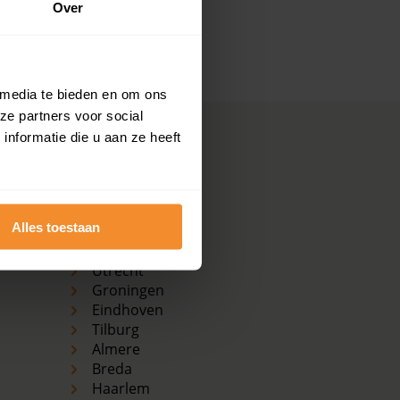
Over
kijk dan de pagina over de
 media te bieden en om ons
ze partners voor social
nformatie die u aan ze heeft
Koopwoningen
grootste plaatsen
Amsterdam
Alles toestaan
Den Haag
Rotterdam
Utrecht
Groningen
Eindhoven
Tilburg
Almere
Breda
Haarlem