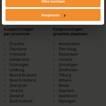
Alles toestaan
Utrecht
Haarlem
Zeeland
Apeldoorn
Zuid-Holland
Nijmegen
Aanpassen
Koopwoningen
Koopwoningen
per provincie
grootste plaatsen
Drenthe
Amsterdam
Flevoland
Den Haag
Friesland
Rotterdam
Gelderland
Utrecht
Groningen
Groningen
Limburg
Eindhoven
Noord-Brabant
Tilburg
Noord-Holland
Almere
Overijssel
Breda
Utrecht
Haarlem
Zeeland
Apeldoorn
Zuid-Holland
Nijmegen