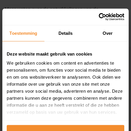
Meer weten over de ontwikkelingen van de
Vragen? Neem contact met ons op
huizenprijzen, woningwaarde en andere cijfers in deze
straat? Bekijk dan de pagina over de
Wagenpad
.
088 220 4200
Maandag t/m vrijdag - 08:00 -18:00
Toestemming
Details
Over
+ Lees de volledige omschrijving
Deze website maakt gebruik van cookies
Woningmarkten
Grootste
We gebruiken cookies om content en advertenties te
per provincie
woningmarkten
personaliseren, om functies voor social media te bieden
Drenthe
Amsterdam
en om ons websiteverkeer te analyseren. Ook delen we
Flevoland
Den Haag
informatie over uw gebruik van onze site met onze
Friesland
Rotterdam
partners voor social media, adverteren en analyse. Deze
Gelderland
Utrecht
partners kunnen deze gegevens combineren met andere
Groningen
Groningen
informatie die u aan ze heeft verstrekt of die ze hebben
Limburg
Eindhoven
verzameld op basis van uw gebruik van hun services.
Noord-Brabant
Tilburg
Noord-Holland
Almere
Overijssel
Breda