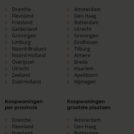
Drenthe
Amsterdam
Flevoland
Den Haag
Friesland
Rotterdam
Gelderland
Utrecht
Groningen
Groningen
Limburg
Eindhoven
Noord-Brabant
Tilburg
Noord-Holland
Almere
Overijssel
Breda
Utrecht
Haarlem
Zeeland
Apeldoorn
Zuid-Holland
Nijmegen
Koopwoningen
Koopwoningen
per provincie
grootste plaatsen
Drenthe
Amsterdam
Flevoland
Den Haag
Friesland
Rotterdam