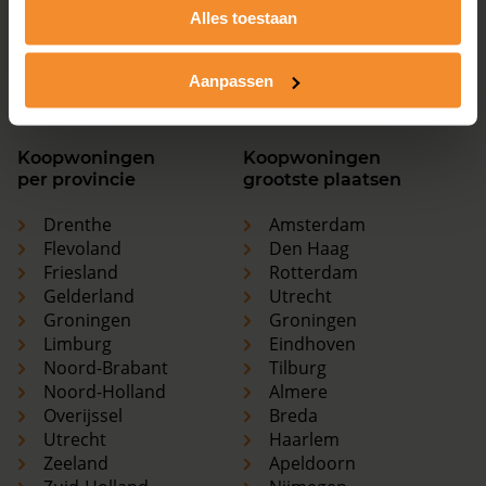
Overijssel
Breda
Alles toestaan
Utrecht
Haarlem
Zeeland
Apeldoorn
Aanpassen
Zuid-Holland
Nijmegen
Koopwoningen
Koopwoningen
per provincie
grootste plaatsen
Drenthe
Amsterdam
Flevoland
Den Haag
Friesland
Rotterdam
Gelderland
Utrecht
Groningen
Groningen
Limburg
Eindhoven
Noord-Brabant
Tilburg
Noord-Holland
Almere
Overijssel
Breda
Utrecht
Haarlem
Zeeland
Apeldoorn