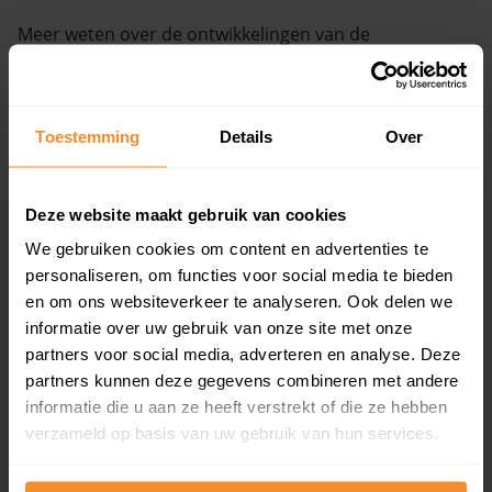
Meer weten over de ontwikkelingen van de
Vragen? Neem contact met ons op
huizenprijzen, woningwaarde en andere cijfers in deze
straat? Bekijk dan de pagina over de
A.C. Veen-
088 220 4200
Bronsstraat
.
Maandag t/m vrijdag - 08:00 -18:00
Toestemming
Details
Over
+ Lees de volledige omschrijving
Deze website maakt gebruik van cookies
Woningmarkten
Grootste
We gebruiken cookies om content en advertenties te
per provincie
woningmarkten
personaliseren, om functies voor social media te bieden
en om ons websiteverkeer te analyseren. Ook delen we
Drenthe
Amsterdam
informatie over uw gebruik van onze site met onze
Flevoland
Den Haag
partners voor social media, adverteren en analyse. Deze
Friesland
Rotterdam
partners kunnen deze gegevens combineren met andere
Gelderland
Utrecht
informatie die u aan ze heeft verstrekt of die ze hebben
Groningen
Groningen
Limburg
Eindhoven
verzameld op basis van uw gebruik van hun services.
Noord-Brabant
Tilburg
Noord-Holland
Almere