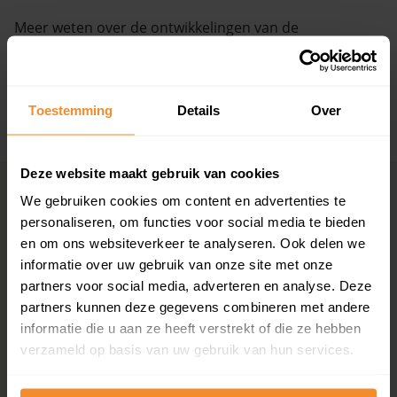
Meer weten over de ontwikkelingen van de
Vragen? Neem contact met ons op
huizenprijzen, woningwaarde en andere cijfers in deze
straat? Bekijk dan de pagina over de
A.F. de Savornin
088 220 4200
Lohmanstraat
.
Maandag t/m vrijdag - 08:00 -18:00
Toestemming
Details
Over
+ Lees de volledige omschrijving
Deze website maakt gebruik van cookies
Woningmarkten
Grootste
We gebruiken cookies om content en advertenties te
per provincie
woningmarkten
personaliseren, om functies voor social media te bieden
en om ons websiteverkeer te analyseren. Ook delen we
Drenthe
Amsterdam
informatie over uw gebruik van onze site met onze
Flevoland
Den Haag
partners voor social media, adverteren en analyse. Deze
Friesland
Rotterdam
partners kunnen deze gegevens combineren met andere
Gelderland
Utrecht
informatie die u aan ze heeft verstrekt of die ze hebben
Groningen
Groningen
Limburg
Eindhoven
verzameld op basis van uw gebruik van hun services.
Noord-Brabant
Tilburg
Noord-Holland
Almere