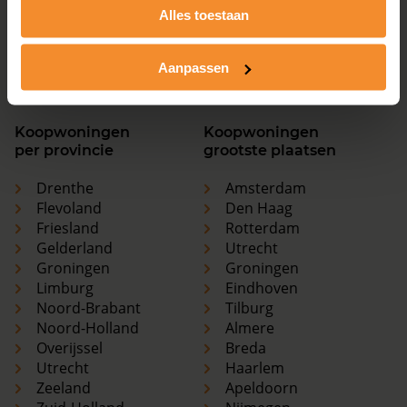
Overijssel
Breda
Alles toestaan
Utrecht
Haarlem
Zeeland
Apeldoorn
Aanpassen
Zuid-Holland
Nijmegen
Koopwoningen
Koopwoningen
per provincie
grootste plaatsen
Drenthe
Amsterdam
Flevoland
Den Haag
Friesland
Rotterdam
Gelderland
Utrecht
Groningen
Groningen
Limburg
Eindhoven
Noord-Brabant
Tilburg
Noord-Holland
Almere
Overijssel
Breda
Utrecht
Haarlem
Zeeland
Apeldoorn