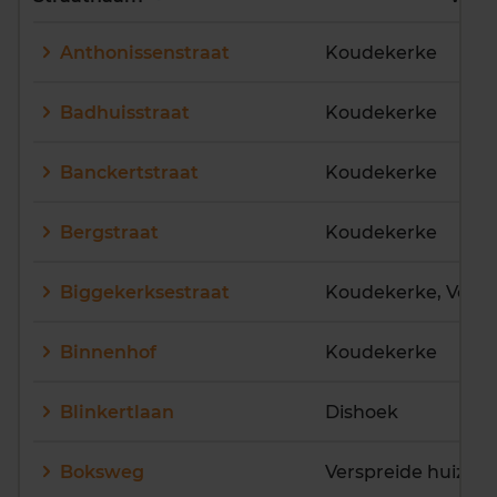
E
F
G
H
I
J
Anthonissenstraat
Koudekerke
K
L
M
N
O
P
Q
R
S
T
U
V
Badhuisstraat
Koudekerke
W
X
Y
Z
Banckertstraat
Koudekerke
Bergstraat
Koudekerke
Biggekerksestraat
Binnenhof
Koudekerke
Blinkertlaan
Dishoek
Boksweg