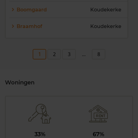
Boomgaard
Koudekerke
Braamhof
Koudekerke
1
2
3
...
8
Woningen
33%
67%