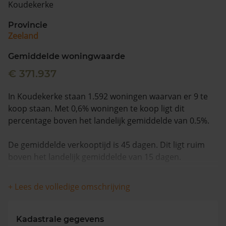
Koudekerke
Vragen? Neem contact met ons op
Provincie
Zeeland
088 220 4200
Maandag t/m vrijdag - 08:00 -18:00
Gemiddelde woningwaarde
€ 371.937
In Koudekerke staan 1.592 woningen waarvan er 9 te
koop staan. Met 0,6% woningen te koop ligt dit
percentage boven het landelijk gemiddelde van 0.5%.
De gemiddelde verkooptijd is 45 dagen. Dit ligt ruim
boven het landelijk gemiddelde van 15 dagen.
De gemiddelde huizenprijs is €728.833. De gemiddelde
+ Lees de volledige omschrijving
vraagprijs is €728.833. In de afgelopen 12 maanden is
de gemiddelde woningwaarde met 22,9% gestegen.
Kadastrale gegevens