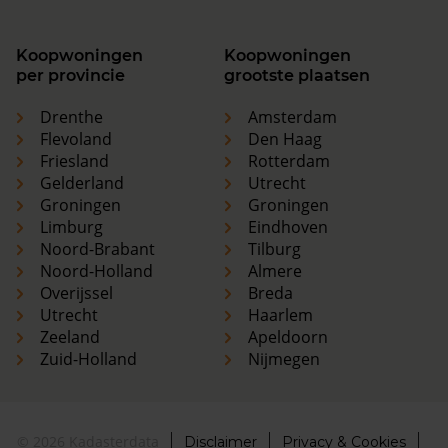
Koopwoningen
Koopwoningen
per provincie
grootste plaatsen
Drenthe
Amsterdam
Flevoland
Den Haag
Friesland
Rotterdam
Gelderland
Utrecht
Groningen
Groningen
Limburg
Eindhoven
Noord-Brabant
Tilburg
Noord-Holland
Almere
Overijssel
Breda
Utrecht
Haarlem
Zeeland
Apeldoorn
Zuid-Holland
Nijmegen
© 2026 Kadasterdata
Disclaimer
Privacy & Cookies