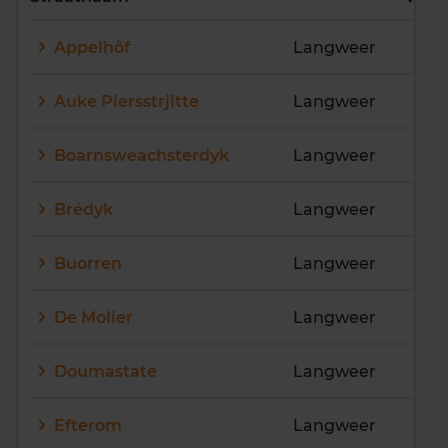
E
F
G
H
I
J
Appelhôf
Langweer
K
L
M
N
O
P
Q
R
S
T
U
V
Auke Piersstrjitte
Langweer
W
X
Y
Z
Boarnsweachsterdyk
Langweer
Brédyk
Langweer
Buorren
Langweer
De Molier
Langweer
Doumastate
Langweer
Efterom
Langweer