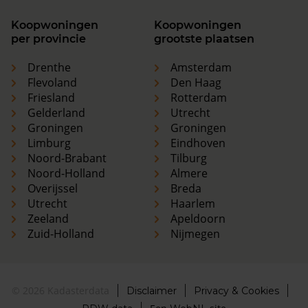
Koopwoningen
Koopwoningen
per provincie
grootste plaatsen
Drenthe
Amsterdam
Flevoland
Den Haag
Friesland
Rotterdam
Gelderland
Utrecht
Groningen
Groningen
Limburg
Eindhoven
Noord-Brabant
Tilburg
Noord-Holland
Almere
Overijssel
Breda
Utrecht
Haarlem
Zeeland
Apeldoorn
Zuid-Holland
Nijmegen
© 2026 Kadasterdata
Disclaimer
Privacy & Cookies