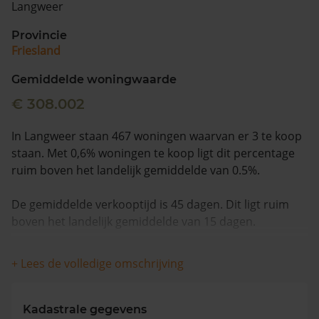
Langweer
Vragen? Neem contact met ons op
Provincie
Friesland
088 220 4200
Maandag t/m vrijdag - 08:00 -18:00
Gemiddelde woningwaarde
€ 308.002
In Langweer staan 467 woningen waarvan er 3 te koop
staan. Met 0,6% woningen te koop ligt dit percentage
ruim boven het landelijk gemiddelde van 0.5%.
De gemiddelde verkooptijd is 45 dagen. Dit ligt ruim
boven het landelijk gemiddelde van 15 dagen.
De gemiddelde huizenprijs is €688.167. De gemiddelde
+ Lees de volledige omschrijving
vraagprijs is €688.167. In de afgelopen 12 maanden is
de gemiddelde woningwaarde met 14,8% gestegen.
Kadastrale gegevens