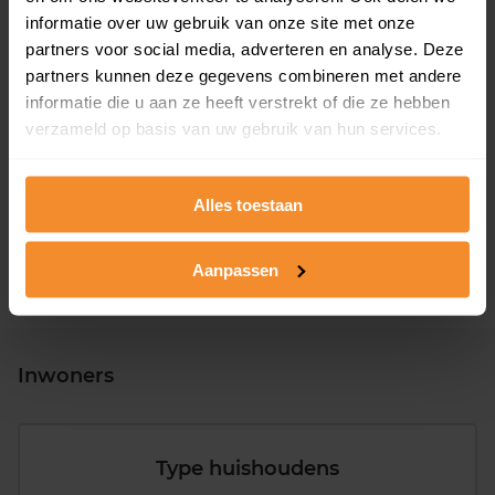
informatie over uw gebruik van onze site met onze
partners voor social media, adverteren en analyse. Deze
partners kunnen deze gegevens combineren met andere
informatie die u aan ze heeft verstrekt of die ze hebben
T/m 1945
24%
verzameld op basis van uw gebruik van hun services.
1946 - 1980
40%
1981 - 2007
21%
Alles toestaan
2008 of later
15%
Aanpassen
Inwoners
Type huishoudens