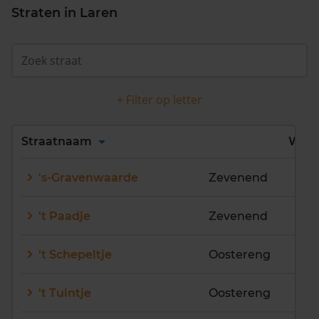
Straten in Laren
+ Filter op letter
Alles
A
B
C
D
Straatnaam
Wijk
E
F
G
H
I
J
's-Gravenwaarde
Zevenend
K
L
M
N
O
P
Q
R
S
T
U
V
't Paadje
Zevenend
W
X
Y
Z
't Schepeltje
Oostereng
't Tuintje
Oostereng