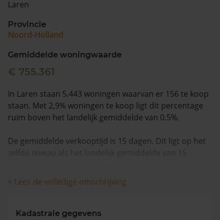
Laren
Vragen? Neem contact met ons op
Provincie
Noord-Holland
088 220 4200
Maandag t/m vrijdag - 08:00 -18:00
Gemiddelde woningwaarde
€ 755.361
In Laren staan 5.443 woningen waarvan er 156 te koop
staan. Met 2,9% woningen te koop ligt dit percentage
ruim boven het landelijk gemiddelde van 0.5%.
De gemiddelde verkooptijd is 15 dagen. Dit ligt op het
zelfde niveau als het landelijk gemiddelde van 15
dagen.
+ Lees de volledige omschrijving
Wanneer we naar de laatste 12 maanden kijken
worden appartementen gemiddeld voor €1.268.300
verkocht. De gemiddelde huizenprijs is €1.341.897. De
Kadastrale gegevens