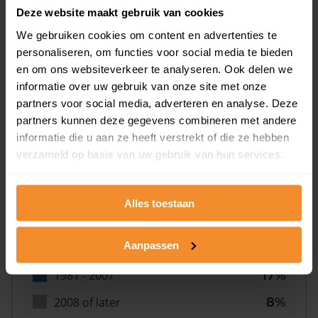
Deze website maakt gebruik van cookies
We gebruiken cookies om content en advertenties te
personaliseren, om functies voor social media te bieden
en om ons websiteverkeer te analyseren. Ook delen we
informatie over uw gebruik van onze site met onze
Bouwjaar
partners voor social media, adverteren en analyse. Deze
partners kunnen deze gegevens combineren met andere
informatie die u aan ze heeft verstrekt of die ze hebben
verzameld op basis van uw gebruik van hun services.
Alles toestaan
T/m 1945
36%
Aanpassen
1946 - 1980
39%
1981 - 2007
17%
2008 of later
8%