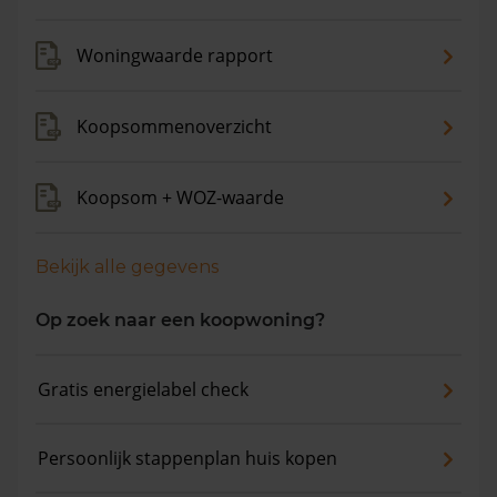
gemiddelde vraagprijs is €1.337.179. In de afgelopen 12
maanden is de gemiddelde woningwaarde met 10,6%
Woningwaarde rapport
gestegen.
Koopsommenoverzicht
Koopsom + WOZ-waarde
Bekijk alle gegevens
Op zoek naar een koopwoning?
Gratis energielabel check
Persoonlijk stappenplan huis kopen