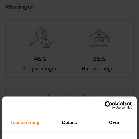
Woningen
45%
55%
Koopwoningen
Huurwoningen
Appartementen
aandeel van totale woningen
Toestemming
Details
Over
18%