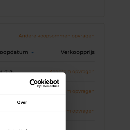
Andere koopsommen opvragen
koopdatum
Verkoopprijs
ni 2026
Koopsom opvragen
ni 2026
Koopsom opvragen
Over
ni 2026
Koopsom opvragen