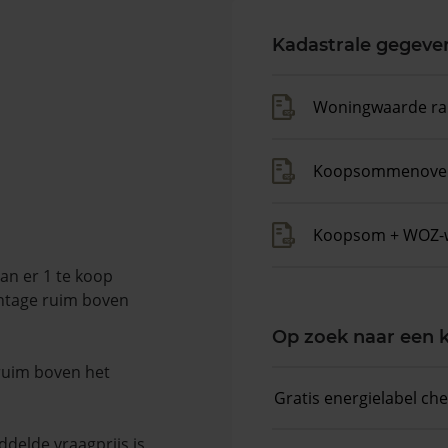
Kadastrale gegeve
Woningwaarde ra
Koopsommenover
Koopsom + WOZ-
an er 1 te koop
entage ruim boven
Op zoek naar een
 ruim boven het
Gratis energielabel ch
delde vraagprijs is