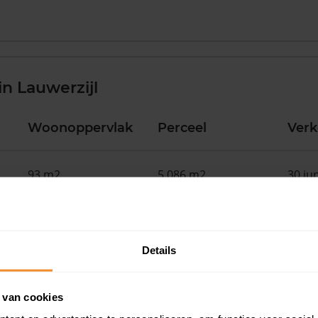
n Lauwerzijl
Woonoppervlak
Perceel
Ver
93 m2
5.086 m2
30 ju
113 m2
218 m2
30 ju
Details
92 m2
5.936 m2
30 ju
 van cookies