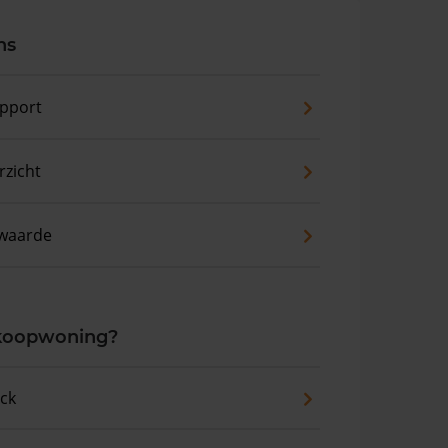
ns
pport
zicht
waarde
 koopwoning?
eck