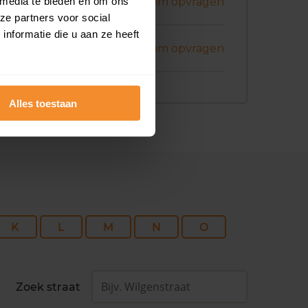
ni 2026
 media te bieden en om ons
Koopsom opvragen
ze partners voor social
nformatie die u aan ze heeft
ptember 2025
Koopsom opvragen
Alles toestaan
K
L
M
N
O
Zoek straat