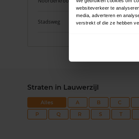
Noorderkroonstraat
193
We gebruiken cookies om cont
websiteverkeer te analyseren
media, adverteren en analys
Stadsweg
45A
verstrekt of die ze hebben v
Straten in Lauwerzijl
Alles
A
B
C
P
Q
R
S
T