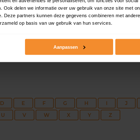
122 m2
187 m2
30 ju
ent en advertenties te personaliseren, om functies voor social
. Ook delen we informatie over uw gebruik van onze site met on
e. Deze partners kunnen deze gegevens combineren met andere i
80 m2
874 m2
08 se
erzameld op basis van uw gebruik van hun services.
Aanpassen
D
E
F
G
H
I
J
U
V
W
X
Y
Z