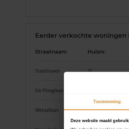
Eerder verkochte woningen i
Straatnaam
Huisnr.
Stadshaven
7C
De Ploeglaan
12
Toestemming
Metaallaan
43
Deze website maakt gebruik