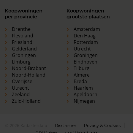
Koopwoningen
Koopwoningen
per provincie
grootste plaatsen
Drenthe
Amsterdam
Flevoland
Den Haag
Friesland
Rotterdam
Gelderland
Utrecht
Groningen
Groningen
Limburg
Eindhoven
Noord-Brabant
Tilburg
Noord-Holland
Almere
Overijssel
Breda
Utrecht
Haarlem
Zeeland
Apeldoorn
Zuid-Holland
Nijmegen
© 2026 Kadasterdata
Disclaimer
Privacy & Cookies