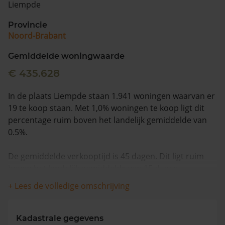
Liempde
Vragen? Neem contact met ons op
Provincie
Noord-Brabant
088 220 4200
Maandag t/m vrijdag - 08:00 -18:00
Gemiddelde woningwaarde
€ 435.628
In de plaats Liempde staan 1.941 woningen waarvan er
19 te koop staan. Met 1,0% woningen te koop ligt dit
percentage ruim boven het landelijk gemiddelde van
0.5%.
De gemiddelde verkooptijd is 45 dagen. Dit ligt ruim
boven het landelijk gemiddelde van 15 dagen.
+ Lees de volledige omschrijving
De gemiddelde huizenprijs is €607.395. De gemiddelde
vraagprijs is €607.395. In de afgelopen 12 maanden is
de gemiddelde woningwaarde met 4,4% gestegen.
Kadastrale gegevens