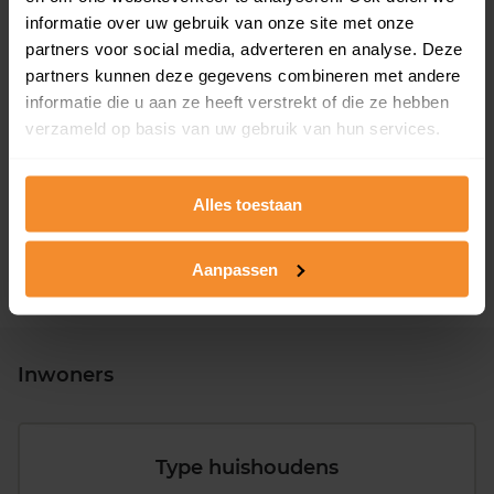
informatie over uw gebruik van onze site met onze
partners voor social media, adverteren en analyse. Deze
partners kunnen deze gegevens combineren met andere
informatie die u aan ze heeft verstrekt of die ze hebben
T/m 1945
15%
verzameld op basis van uw gebruik van hun services.
1946 - 1980
43%
1981 - 2007
35%
Alles toestaan
2008 of later
7%
Aanpassen
Inwoners
Type huishoudens