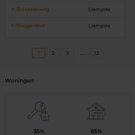
Bolakkerweg
Liempde
Boogershof
Liempde
1
2
3
...
12
Woningen
35%
65%