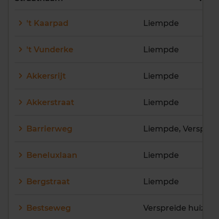
E
F
G
H
I
J
't Kaarpad
Liempde
K
L
M
N
O
P
Q
R
S
T
U
V
't Vunderke
Liempde
W
X
Y
Z
Akkersrijt
Liempde
Akkerstraat
Liempde
Barrierweg
Beneluxlaan
Liempde
Bergstraat
Liempde
Bestseweg