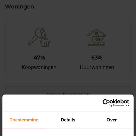
Woningen
47%
53%
Koopwoningen
Huurwoningen
Appartementen
aandeel van totale woningen
Toestemming
Details
Over
17%