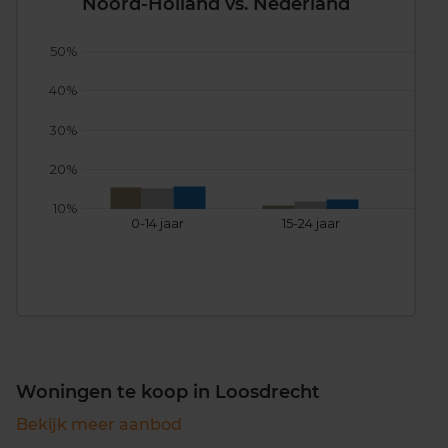
Noord-Holland vs. Nederland
50%
40%
30%
20%
10%
0-14 jaar
15-24 jaar
25
Woningen te koop in Loosdrecht
Bekijk meer aanbod