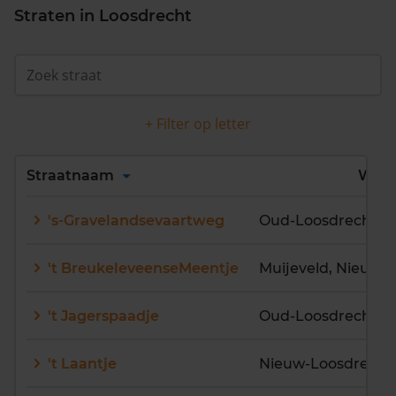
Straten in Loosdrecht
+ Filter op letter
Alles
A
B
C
D
Straatnaam
Wijk
E
F
G
H
I
J
's-Gravelandsevaartweg
Oud-Loosdrecht
K
L
M
N
O
P
Q
R
S
T
U
V
't BreukeleveenseMeentje
W
X
Y
Z
't Jagerspaadje
Oud-Loosdrecht
't Laantje
Nieuw-Loosdrechts