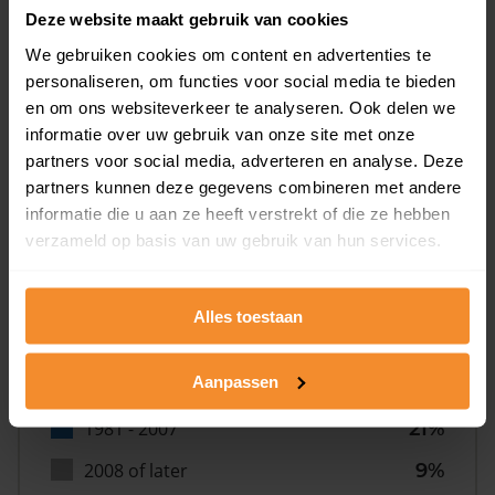
Deze website maakt gebruik van cookies
We gebruiken cookies om content en advertenties te
personaliseren, om functies voor social media te bieden
en om ons websiteverkeer te analyseren. Ook delen we
informatie over uw gebruik van onze site met onze
Bouwjaar
partners voor social media, adverteren en analyse. Deze
partners kunnen deze gegevens combineren met andere
informatie die u aan ze heeft verstrekt of die ze hebben
verzameld op basis van uw gebruik van hun services.
Alles toestaan
T/m 1945
12%
Aanpassen
1946 - 1980
59%
1981 - 2007
21%
2008 of later
9%