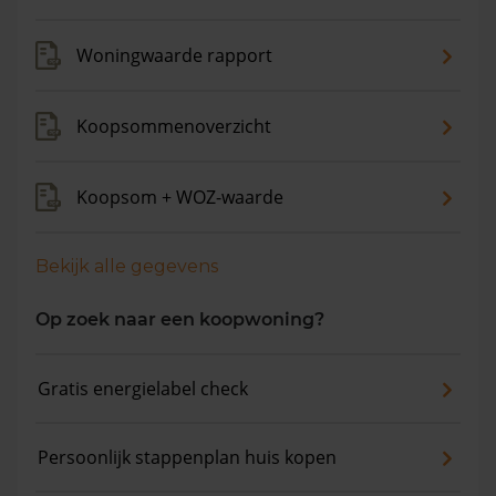
verkocht. De gemiddelde huizenprijs is €1.225.403. De
gemiddelde vraagprijs is €1.212.403. In de afgelopen 12
Woningwaarde rapport
maanden is de gemiddelde woningwaarde met 6,9%
gestegen.
Koopsommenoverzicht
Koopsom + WOZ-waarde
Bekijk alle gegevens
Op zoek naar een koopwoning?
Gratis energielabel check
Persoonlijk stappenplan huis kopen