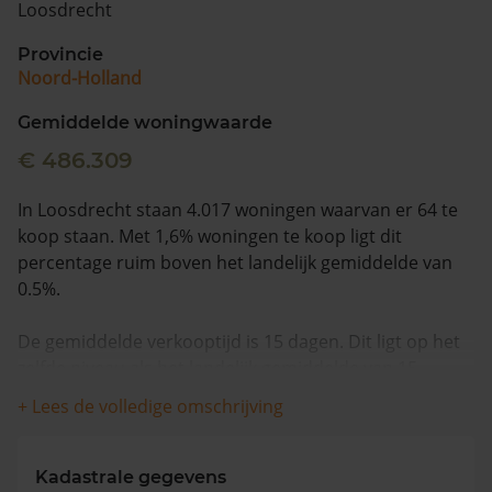
Loosdrecht
Vragen? Neem contact met ons op
Provincie
Noord-Holland
088 220 4200
Maandag t/m vrijdag - 08:00 -18:00
Gemiddelde woningwaarde
€ 486.309
In Loosdrecht staan 4.017 woningen waarvan er 64 te
koop staan. Met 1,6% woningen te koop ligt dit
percentage ruim boven het landelijk gemiddelde van
0.5%.
De gemiddelde verkooptijd is 15 dagen. Dit ligt op het
zelfde niveau als het landelijk gemiddelde van 15
dagen.
+ Lees de volledige omschrijving
Wanneer we naar de laatste 12 maanden kijken
worden appartementen gemiddeld voor €1.059.000
Kadastrale gegevens