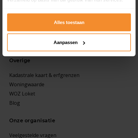
Inclusief omliggende percelen met kadastrale
aanduiding
Alles toestaan
Aanpassen
Overige
Kadastrale kaart & erfgrenzen
Woningwaarde
WOZ Loket
Blog
Onze organisatie
Veelgestelde vragen