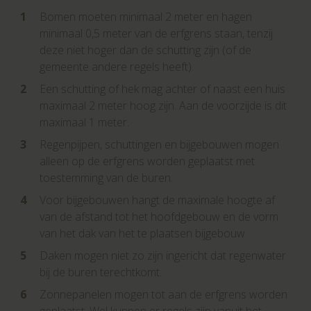
Bomen moeten minimaal 2 meter en hagen
minimaal 0,5 meter van de erfgrens staan, tenzij
deze niet hoger dan de schutting zijn (of de
Vragen? Neem contact met ons op
gemeente andere regels heeft).
088 220 4200
Een schutting of hek mag achter of naast een huis
Maandag t/m vrijdag
maximaal 2 meter hoog zijn. Aan de voorzijde is dit
09:00 - 16:00
maximaal 1 meter.
Regenpijpen, schuttingen en bijgebouwen mogen
alleen op de erfgrens worden geplaatst met
toestemming van de buren.
Voor bijgebouwen hangt de maximale hoogte af
van de afstand tot het hoofdgebouw en de vorm
van het dak van het te plaatsen bijgebouw
Daken mogen niet zo zijn ingericht dat regenwater
bij de buren terechtkomt.
Zonnepanelen mogen tot aan de erfgrens worden