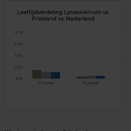
Leeftijdverdeling Lytsewierrum vs.
Friesland vs. Nederland
50%
40%
30%
20%
10%
0-14 jaar
15-24 jaar
25