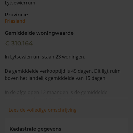
Lytsewierrum
Vragen? Neem contact met ons op
Provincie
Friesland
088 220 4200
Maandag t/m vrijdag - 08:00 -18:00
Gemiddelde woningwaarde
€ 310.164
In Lytsewierrum staan 23 woningen.
De gemiddelde verkooptijd is 45 dagen. Dit ligt ruim
boven het landelijk gemiddelde van 15 dagen.
In de afgelopen 12 maanden is de gemiddelde
woningwaarde met 10,5% gestegen.
+ Lees de volledige omschrijving
Kadastrale gegevens