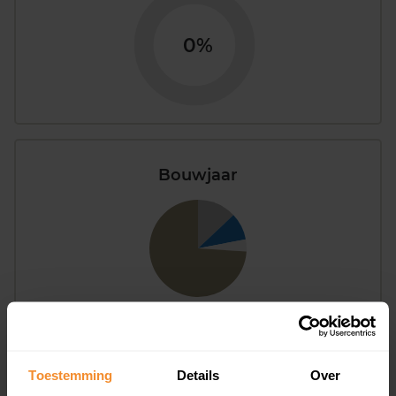
0%
Bouwjaar
T/m 1945
74%
1946 - 1980
4%
Toestemming
Details
Over