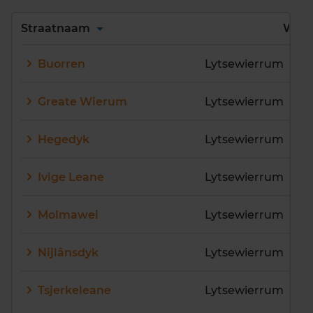
Alles
A
B
C
D
Straatnaam
Wijk
E
F
G
H
I
J
Buorren
Lytsewierrum
K
L
M
N
O
P
Q
R
S
T
U
V
Greate Wierum
Lytsewierrum
W
X
Y
Z
Hegedyk
Lytsewierrum
Ivige Leane
Lytsewierrum
Molmawei
Lytsewierrum
Nijlânsdyk
Lytsewierrum
Tsjerkeleane
Lytsewierrum