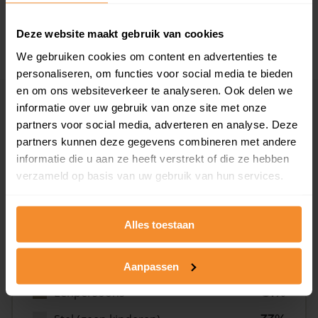
1981 - 2007
9%
2008 of later
13%
Deze website maakt gebruik van cookies
We gebruiken cookies om content en advertenties te
personaliseren, om functies voor social media te bieden
en om ons websiteverkeer te analyseren. Ook delen we
informatie over uw gebruik van onze site met onze
Inwoners
partners voor social media, adverteren en analyse. Deze
partners kunnen deze gegevens combineren met andere
informatie die u aan ze heeft verstrekt of die ze hebben
Type huishoudens
verzameld op basis van uw gebruik van hun services.
Alles toestaan
Aanpassen
Eénpersoons
31%