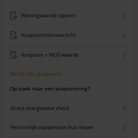
gemiddelde vraagprijs is €489.912. In de afgelopen 12
maanden is de gemiddelde woningwaarde met 8,1%
Woningwaarde rapport
gestegen.
Koopsommenoverzicht
Koopsom + WOZ-waarde
Bekijk alle gegevens
Op zoek naar een koopwoning?
Gratis energielabel check
Persoonlijk stappenplan huis kopen