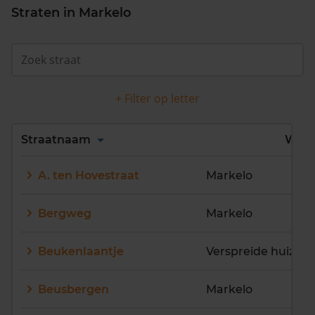
Straten in Markelo
+ Filter op letter
Alles
A
B
C
D
Straatnaam
Wijk
E
F
G
H
I
J
A. ten Hovestraat
Markelo
K
L
M
N
O
P
Q
R
S
T
U
V
Bergweg
Markelo
W
X
Y
Z
Beukenlaantje
Beusbergen
Markelo