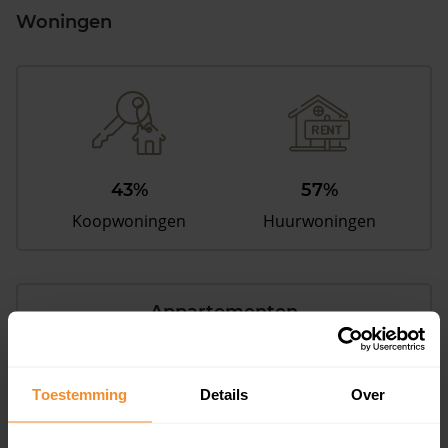
Woningen
43%
57%
Koopwoningen
Huurwoningen
Appartementen
aandeel van totale woningen
Toestemming
Details
Over
10%