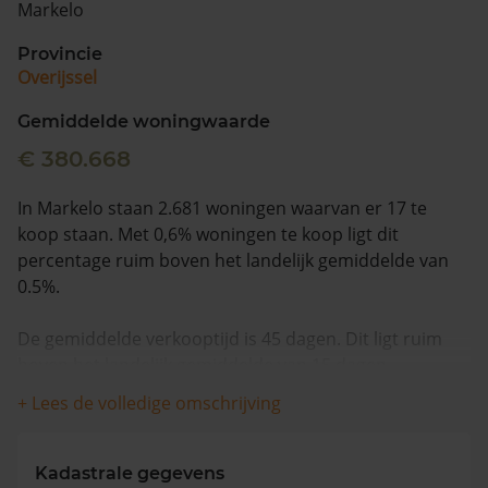
Markelo
Vragen? Neem contact met ons op
Provincie
Overijssel
088 220 4200
Maandag t/m vrijdag - 08:00 -18:00
Gemiddelde woningwaarde
€ 380.668
In Markelo staan 2.681 woningen waarvan er 17 te
koop staan. Met 0,6% woningen te koop ligt dit
percentage ruim boven het landelijk gemiddelde van
0.5%.
De gemiddelde verkooptijd is 45 dagen. Dit ligt ruim
boven het landelijk gemiddelde van 15 dagen.
+ Lees de volledige omschrijving
Wanneer we naar de laatste 12 maanden kijken
worden appartementen gemiddeld voor €387.000
verkocht. De gemiddelde huizenprijs is €503.633. De
Kadastrale gegevens