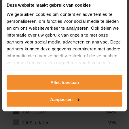
Deze website maakt gebruik van cookies
We gebruiken cookies om content en advertenties te
personaliseren, om functies voor social media te bieden
en om ons websiteverkeer te analyseren. Ook delen we
informatie over uw gebruik van onze site met onze
Bouwjaar
partners voor social media, adverteren en analyse. Deze
partners kunnen deze gegevens combineren met andere
informatie die u aan ze heeft verstrekt of die ze hebben
verzameld op basis van uw gebruik van hun services.
Alles toestaan
T/m 1945
20%
Aanpassen
1946 - 1980
39%
1981 - 2007
34%
2008 of later
7%